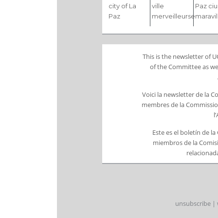
city of La
ville
Paz ci
Paz
merveilleurse
maravil
This is the newsletter of
of the Committee as wel
Voici la newsletter de la 
membres de la Commission 
l
Este es el boletín de l
miembros de la Comisi
relacionada
unsubscribe
|