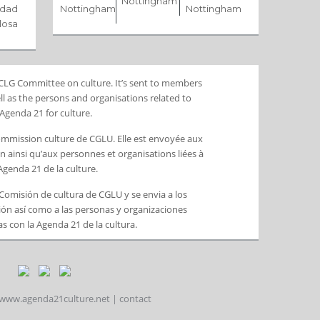
Nottingham
udad
Nottingham
Nottingham
losa
 UCLG Committee on culture. It’s sent to members
l as the persons and organisations related to
Agenda 21 for culture.
Commission culture de CGLU. Elle est envoyée aux
ainsi qu’aux personnes et organisations liées à
’Agenda 21 de la culture.
a Comisión de cultura de CGLU y se envia a los
ón así como a las personas y organizaciones
s con la Agenda 21 de la cultura.
www.agenda21culture.net
|
contact