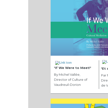
'If We Were to Meet!'
'Et 
By Michel Vallée,
Par 
Director of Culture of
Dire
Vaudreuil-Dorion
de V