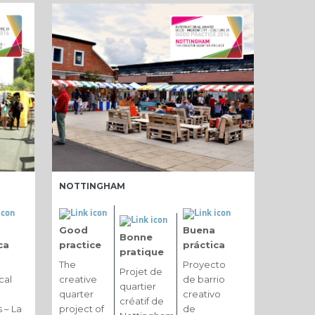
NOTTINGHAM
Good
Buena
Bonne
ca
practice
práctica
pratique
The
Proyecto
Projet de
cal
creative
de barrio
quartier
quarter
creativo
créatif de
s – La
project of
de