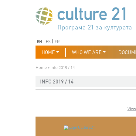
Skip to main content
Програма 21 за културата
Agenda 21 de la cultura
Agjenda 21 për kulturë
Agenda 21 van cultuur
Agenda 21 for culture
Kulturaren Agenda 21
Agenda 21 de la culture
Axenda 21 da cultura
Agenda 21 für Kultur
Agenda 21 della cultura
文化のためのアジェンダ21
Agenda 21 dla kultury
Agenda 21 da cultura
Повестка дня 21 для культ
Agenda 21 za kulturu
Agenda 21 de la cultura
Agenda 21 för kulturen
Kültür için Gündem 21
Порядок денний 21 для ку
جدول أعمال القرن 21 للثقافة
دستورکار 21 برای فرهنگ
Previous
Next
EN
ES
FR
Main navigation
HOME
WHO WE ARE
DOCUM
Breadcrumb
Home
Info 2019 / 14
INFO 2019 / 14
View