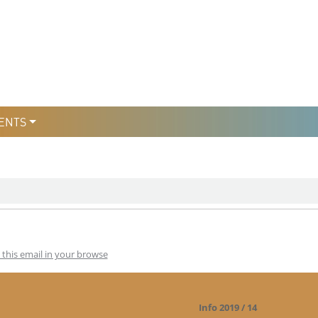
уры
льтури
ENTS
 this email in your browse
Info 2019 / 14