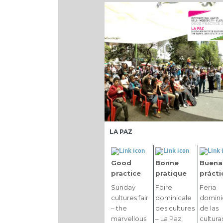
LA PAZ
Good
Bonne
Buena
practice
pratique
prácti
Sunday
Foire
Feria
cultures fair
dominicale
domini
– the
des cultures
de las
marvellous
– La Paz,
cultura