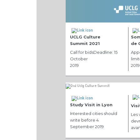
UCLG Culture
Som
Summit 2021
de 
Call for bidsDeadline: 15
Appe
October
limi
2019
2019
Study Visit in Lyon
Vis
Interested cities should
Les 
write before 4
devr
September 2019
avan