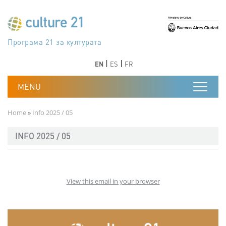
Skip to main content
Програма 21 за културата
Agenda 21 de la cultura
Agjenda 21 për kulturë
Agenda 21 van cultuur
Agenda 21 for culture
Kulturaren Agenda 21
Agenda 21 de la culture
Axenda 21 da cultura
Agenda 21 für Kultur
Agenda 21 della cultura
文化のためのアジェンダ21
Agenda 21 dla kultury
Agenda 21 da cultura
Повестка дня 21 для культуры
Agenda 21 za kulturu
Agenda 21 de la cultura
Agenda 21 för kulturen
Kültür için Gündem 21
Порядок денний 21 для культури
جدول أعمال القرن 21 للثقافة
دستورکار 21 برای فرهنگ
Previous
Next
Previous
Next
EN
ES
FR
Breadcrumb
Home
Info 2025 / 05
INFO 2025 / 05
View this email in your browser