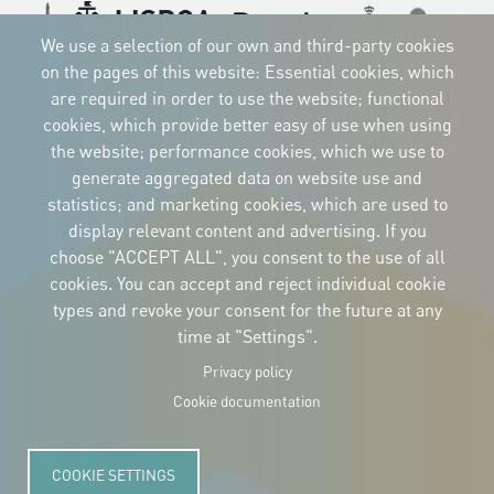
Imagen
Imagen
Imagen
Imagen
We use a selection of our own and third-party cookies
Imagen
Imagen
Imagen
on the pages of this website: Essential cookies, which
are required in order to use the website; functional
cookies, which provide better easy of use when using
the website; performance cookies, which we use to
CORPORATIVE IDENTITY
generate aggregated data on website use and
Download
statistics; and marketing cookies, which are used to
the logos
and the manual
display relevant content and advertising. If you
CONTACT
choose "ACCEPT ALL", you consent to the use of all
Carrer Avinyó, 15
08002 Barcelona
cookies. You can accept and reject individual cookie
culture@uclg.org
types and revoke your consent for the future at any
time at "Settings".
NEWSLETTER
Privacy policy
Cookie documentation
COOKIE SETTINGS