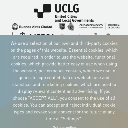
Imagen
Imagen
Imagen
Imagen
Imagen
Imagen
Imagen
We use a selection of our own and third-party cookies
Imagen
Imagen
Imagen
on the pages of this website: Essential cookies, which
are required in order to use the website; functional
cookies, which provide better easy of use when using
the website; performance cookies, which we use to
CORPORATIVE IDENTITY
generate aggregated data on website use and
Download
statistics; and marketing cookies, which are used to
the logos
and the manual
display relevant content and advertising. If you
CONTACT
choose "ACCEPT ALL", you consent to the use of all
Carrer Avinyó, 15
08002 Barcelona
cookies. You can accept and reject individual cookie
culture@uclg.org
types and revoke your consent for the future at any
time at "Settings".
NEWSLETTER
Privacy policy