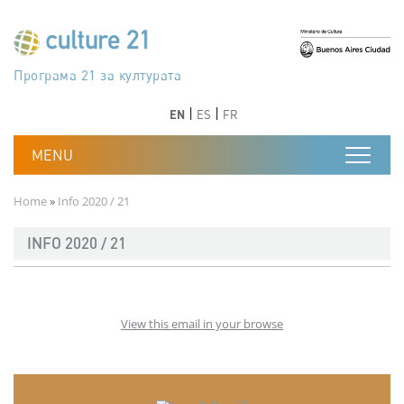
Skip to main content
Програма 21 за културата
Agenda 21 de la cultura
Agjenda 21 për kulturë
Agenda 21 van cultuur
Agenda 21 for culture
Kulturaren Agenda 21
Agenda 21 de la culture
Axenda 21 da cultura
Agenda 21 für Kultur
Agenda 21 della cultura
文化のためのアジェンダ21
Agenda 21 dla kultury
Agenda 21 da cultura
Повестка дня 21 для культуры
Agenda 21 za kulturu
Agenda 21 de la cultura
Agenda 21 för kulturen
Kültür için Gündem 21
Порядок денний 21 для культури
جدول أعمال القرن 21 للثقافة
دستورکار 21 برای فرهنگ
Previous
Next
Previous
Next
EN
ES
FR
Breadcrumb
Home
Info 2020 / 21
INFO 2020 / 21
View this email in your browse