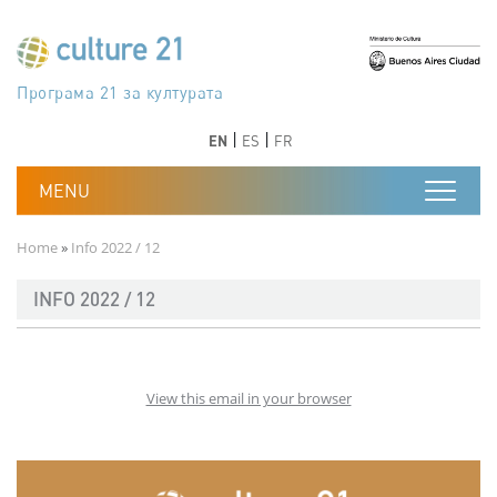
Skip to main content
Програма 21 за културата
Agenda 21 de la cultura
Agjenda 21 për kulturë
Agenda 21 van cultuur
Agenda 21 for culture
Kulturaren Agenda 21
Agenda 21 de la culture
Axenda 21 da cultura
Agenda 21 für Kultur
Agenda 21 della cultura
文化のためのアジェンダ21
Agenda 21 dla kultury
Agenda 21 da cultura
Повестка дня 21 для культуры
Agenda 21 za kulturu
Agenda 21 de la cultura
Agenda 21 för kulturen
Kültür için Gündem 21
Порядок денний 21 для культури
جدول أعمال القرن 21 للثقافة
دستورکار 21 برای فرهنگ
Previous
Next
Previous
Next
EN
ES
FR
Breadcrumb
Home
Info 2022 / 12
INFO 2022 / 12
View this email in your browser