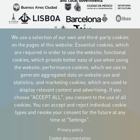
Imagen
Imagen
Imagen
Imagen
Imagen
Imagen
Imagen
Imagen
Imagen
We use a selection of our own and third-party cookies
on the pages of this website: Essential cookies, which
are required in order to use the website; functional
cookies, which provide better easy of use when using
CORPORATIVE IDENTITY
Download
the website; performance cookies, which we use to
the logos
generate aggregated data on website use and
and the manual
statistics; and marketing cookies, which are used to
CONTACT
Carrer Avinyó, 15
display relevant content and advertising. If you
08002 Barcelona
culture@uclg.org
choose "ACCEPT ALL", you consent to the use of all
cookies. You can accept and reject individual cookie
NEWSLETTER
types and revoke your consent for the future at any
time at "Settings".
Privacy policy
Cookie documentation