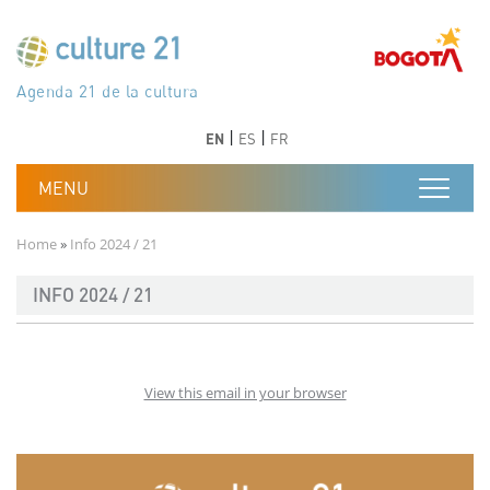
Skip to main content
Програма 21 за културата
Agenda 21 de la cultura
Agjenda 21 për kulturë
Agenda 21 van cultuur
Agenda 21 for culture
Kulturaren Agenda 21
Agenda 21 de la culture
Axenda 21 da cultura
Agenda 21 für Kultur
Agenda 21 della cultura
文化のためのアジェンダ21
Agenda 21 dla kultury
Agenda 21 da cultura
Повестка дня 21 для культуры
Agenda 21 za kulturu
Agenda 21 de la cultura
Agenda 21 för kulturen
Kültür için Gündem 21
Порядок денний 21 для культури
جدول أعمال القرن 21 للثقافة
دستورکار 21 برای فرهنگ
Previous
Next
Previous
Next
EN
ES
FR
Breadcrumb
Home
Info 2024 / 21
INFO 2024 / 21
View this email in your browser