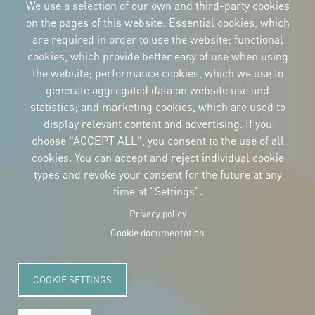
We use a selection of our own and third-party cookies
Imagen
Imagen
Imagen
on the pages of this website: Essential cookies, which
are required in order to use the website; functional
cookies, which provide better easy of use when using
the website; performance cookies, which we use to
CORPORATIVE IDENTITY
generate aggregated data on website use and
Download
statistics; and marketing cookies, which are used to
the logos
and the manual
display relevant content and advertising. If you
CONTACT
choose "ACCEPT ALL", you consent to the use of all
Carrer Avinyó, 15
08002 Barcelona
cookies. You can accept and reject individual cookie
culture@uclg.org
types and revoke your consent for the future at any
time at "Settings".
NEWSLETTER
Privacy policy
Cookie documentation
COOKIE SETTINGS