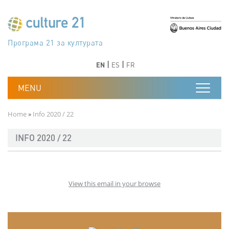
Skip to main content
Програма 21 за културата
Agenda 21 de la cultura
Agjenda 21 për kulturë
Agenda 21 van cultuur
Agenda 21 for culture
Kulturaren Agenda 21
Agenda 21 de la culture
Axenda 21 da cultura
Agenda 21 für Kultur
Agenda 21 della cultura
文化のためのアジェンダ21
Agenda 21 dla kultury
Agenda 21 da cultura
Повестка дня 21 для культуры
Agenda 21 za kulturu
Agenda 21 de la cultura
Agenda 21 för kulturen
Kültür için Gündem 21
Порядок денний 21 для культури
جدول أعمال القرن 21 للثقافة
دستورکار 21 برای فرهنگ
Previous
Next
Previous
Next
EN
ES
FR
Breadcrumb
Home
Info 2020 / 22
INFO 2020 / 22
View this email in your browse