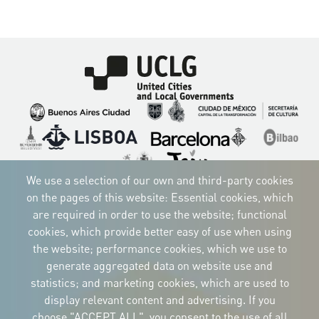
Imagen
Imagen
Imagen
Imagen
Imagen
Imagen
Imagen
Imagen
Imagen
Imagen
We use a selection of our own and third-party cookies
on the pages of this website: Essential cookies, which
are required in order to use the website; functional
cookies, which provide better easy of use when using
CORPORATIVE IDENTITY
Download
the website; performance cookies, which we use to
the logos
generate aggregated data on website use and
and the manual
statistics; and marketing cookies, which are used to
CONTACT
Carrer Avinyó, 15
display relevant content and advertising. If you
08002 Barcelona
culture@uclg.org
choose "ACCEPT ALL", you consent to the use of all