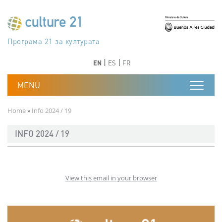
Skip to main content
Програма 21 за културата
Agenda 21 de la cultura
Agjenda 21 për kulturë
Agenda 21 van cultuur
Agenda 21 for culture
Kulturaren Agenda 21
Agenda 21 de la culture
Axenda 21 da cultura
Agenda 21 für Kultur
Agenda 21 della cultura
文化のためのアジェンダ21
Agenda 21 dla kultury
Agenda 21 da cultura
Повестка дня 21 для культуры
Agenda 21 za kulturu
Agenda 21 de la cultura
Agenda 21 för kulturen
Kültür için Gündem 21
Порядок денний 21 для культури
جدول أعمال القرن 21 للثقافة
دستورکار 21 برای فرهنگ
Previous
Next
Previous
Next
EN
ES
FR
Breadcrumb
Home
Info 2024 / 19
INFO 2024 / 19
View this email in your browser