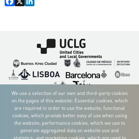
Imagen
Imagen
Imagen
Imagen
Imagen
Imagen
Imagen
Imagen
Imagen
Imagen
We use a selection of our own and third-party cookies
on the pages of this website: Essential cookies, which
are required in order to use the website; functional
cookies, which provide better easy of use when using
CORPORATIVE IDENTITY
Download
the website; performance cookies, which we use to
the logos
generate aggregated data on website use and
and the manual
statistics; and marketing cookies, which are used to
CONTACT