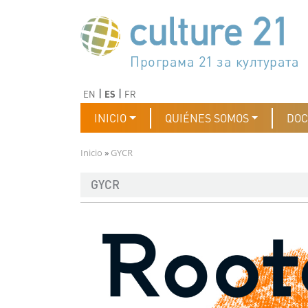
Pasar al contenido principal
Програма 21 за културата
Agenda 21 de la cultura
Agjenda 21 për kulturë
Agenda 21 van cultuur
Agenda 21 for culture
Kulturaren Agenda 21
Agenda 21 de la culture
Axenda 21 da cultura
Agenda 21 für Kultur
Agenda 21 della cultura
文化のためのアジェンダ21
Agenda 21 dla kultury
Agenda 21 da cultura
Повестка дня 21 для культ
Agenda 21 za kulturu
Agenda 21 de la cultura
Agenda 21 för kulturen
Kültür için Gündem 21
Порядок денний 21 для ку
جدول أعمال القرن 21 للثقافة
دستورکار 21 برای فرهنگ
Anterior
Siguiente
EN
ES
FR
Navegación principal
INICIO
QUIÉNES SOMOS
DO
Ruta de navegación
Inicio
GYCR
GYCR