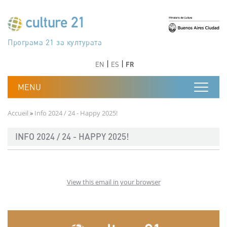
Aller au contenu principal
Програма 21 за културата
Agenda 21 de la cultura
Agjenda 21 për kulturë
Agenda 21 van cultuur
Agenda 21 for culture
Kulturaren Agenda 21
Agenda 21 de la culture
Axenda 21 da cultura
Agenda 21 für Kultur
Agenda 21 della cultura
文化のためのアジェンダ21
Agenda 21 dla kultury
Agenda 21 da cultura
Повестка дня 21 для культуры
Agenda 21 za kulturu
Agenda 21 de la cultura
Agenda 21 för kulturen
Kültür için Gündem 21
Порядок денний 21 для культури
جدول أعمال القرن 21 للثقافة
دستورکار 21 برای فرهنگ
Précédent
Suivant
Précédent
Suivant
EN
ES
FR
Fil d'Ariane
Accueil
Info 2024 / 24 - Happy 2025!
INFO 2024 / 24 - HAPPY 2025!
View this email in your browser