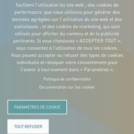
facilitent l'utilisation du site web ; des cookies de
IDENTITÉ CORPORTATIVE
performance, que nous utilisons pour générer des
Téléchargez
données agrégées sur l'utilisation du site web et des
les logos et le
manuel
statistiques ; et des cookies de marketing, qui sont
CONTACT
utilisés pour afficher du contenu et de la publicité
Carrer Avinyó, 15
08002 Barcelona
pertinents. Si vous choisissez « ACCEPTER TOUT »,
culture@uclg.org
vous consentez à l'utilisation de tous les cookies.
Vous pouvez accepter ou refuser des types de cookies
NEWSLETTER
individuels et révoquer votre consentement pour
l'avenir à tout moment dans « Paramètres ».
Politique de confidentialité
Documentation sur les cookies
PARAMÈTRES DE COOKIE
TOUT REFUSER