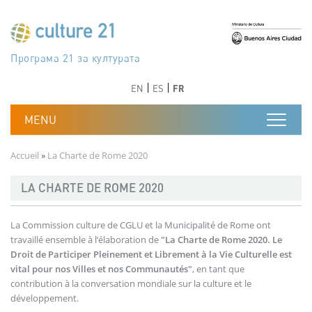
Aller au contenu principal
Програма 21 за културата
Agenda 21 de la cultura
Agjenda 21 për kulturë
Agenda 21 van cultuur
Agenda 21 for culture
Kulturaren Agenda 21
Agenda 21 de la culture
Axenda 21 da cultura
Agenda 21 für Kultur
Agenda 21 della cultura
文化のためのアジェンダ21
Agenda 21 dla kultury
Agenda 21 da cultura
Повестка дня 21 для культуры
Agenda 21 za kulturu
Agenda 21 de la cultura
Agenda 21 för kulturen
Kültür için Gündem 21
Порядок денний 21 для культури
جدول أعمال القرن 21 للثقافة
دستورکار 21 برای فرهنگ
Précédent
Suivant
Précédent
Suivant
EN
ES
FR
Fil d'Ariane
Accueil
La Charte de Rome 2020
LA CHARTE DE ROME 2020
La Commission culture de CGLU et la Municipalité de Rome ont
travaillé ensemble à l’élaboration de
"La Charte de Rome 2020. Le
Droit de Participer Pleinement et Librement à la Vie Culturelle est
vital pour nos Villes et nos Communautés"
, en tant que
contribution à la conversation mondiale sur la culture et le
développement.