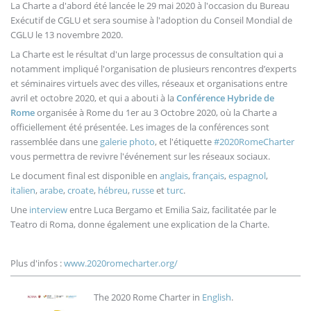
La Charte a d'abord été lancée le 29 mai 2020 à l'occasion du Bureau
Exécutif de CGLU et sera soumise à l'adoption du Conseil Mondial de
CGLU le 13 novembre 2020.
La Charte est le résultat d'un large processus de consultation qui a
notamment impliqué l'organisation de plusieurs rencontres d’experts
et séminaires virtuels avec des villes, réseaux et organisations entre
avril et octobre 2020, et qui a abouti à la
Conférence Hybride de
Rome
organisée à Rome du 1er au 3 Octobre 2020, où la Charte a
officiellement été présentée. Les images de la conférences sont
rassemblée dans une
galerie photo
, et l'étiquette
#2020RomeCharter
vous permettra de revivre l'événement sur les réseaux sociaux.
Le document final est disponible en
anglais
,
français
,
espagnol
,
italien
,
arabe
,
croate
,
hébreu
,
russe
et
turc
.
Une
interview
entre Luca Bergamo et Emilia Saiz, facilitatée par le
Teatro di Roma, donne également une explication de la Charte.
Plus d'infos :
www.2020romecharter.org/
Image
The 2020 Rome Charter in
English
.