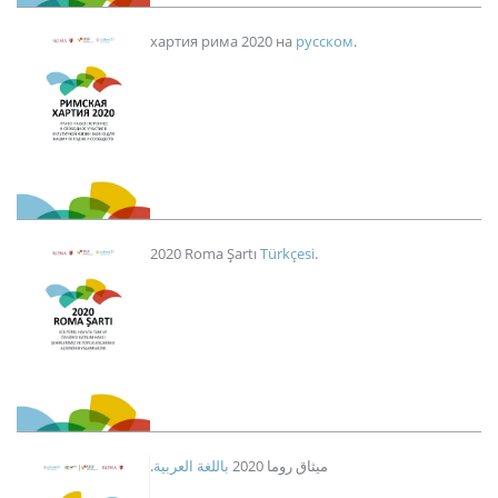
Image
хартия рима 2020 на
русском
.
Image
2020 Roma Şartı
Türkçesi
.
Image
باللغة العربية
.ميثاق روما 2020