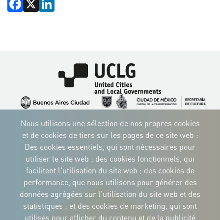
Facebook
X
LinkedIn
Image
Image
Image
Image
Image
Image
Image
Nous utilisons une sélection de nos propres cookies
Image
Image
Image
et de cookies de tiers sur les pages de ce site web :
Des cookies essentiels, qui sont nécessaires pour
utiliser le site web ; des cookies fonctionnels, qui
facilitent l'utilisation du site web ; des cookies de
performance, que nous utilisons pour générer des
IDENTITÉ CORPORTATIVE
données agrégées sur l'utilisation du site web et des
Téléchargez
les logos et le
statistiques ; et des cookies de marketing, qui sont
manuel
utilisés pour afficher du contenu et de la publicité