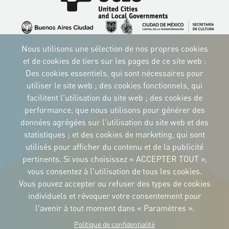
Image
Image
Image
Image
Image
Image
Nous utilisons une sélection de nos propres cookies
Image
Image
Image
et de cookies de tiers sur les pages de ce site web :
Des cookies essentiels, qui sont nécessaires pour
utiliser le site web ; des cookies fonctionnels, qui
facilitent l'utilisation du site web ; des cookies de
performance, que nous utilisons pour générer des
IDENTITÉ CORPORTATIVE
données agrégées sur l'utilisation du site web et des
Téléchargez
les logos et le
statistiques ; et des cookies de marketing, qui sont
manuel
utilisés pour afficher du contenu et de la publicité
CONTACT
pertinents. Si vous choisissez « ACCEPTER TOUT »,
Carrer Avinyó, 15
08002 Barcelona
vous consentez à l'utilisation de tous les cookies.
culture@uclg.org
Vous pouvez accepter ou refuser des types de cookies
NEWSLETTER
individuels et révoquer votre consentement pour
l'avenir à tout moment dans « Paramètres ».
Politique de confidentialité