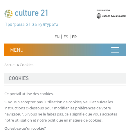
Aller au contenu principal
Програма 21 за културата
Agenda 21 de la cultura
Agjenda 21 për kulturë
Agenda 21 van cultuur
Agenda 21 for culture
Kulturaren Agenda 21
Agenda 21 de la culture
Axenda 21 da cultura
Agenda 21 für Kultur
Agenda 21 della cultura
文化のためのアジェンダ21
Agenda 21 dla kultury
Agenda 21 da cultura
Повестка дня 21 для культуры
Agenda 21 za kulturu
Agenda 21 de la cultura
Agenda 21 för kulturen
Kültür için Gündem 21
Порядок денний 21 для культури
جدول أعمال القرن 21 للثقافة
دستورکار 21 برای فرهنگ
Précédent
Suivant
Précédent
Suivant
EN
ES
FR
Fil d'Ariane
Accueil
Cookies
COOKIES
Ce portail utilise des cookies.
Si vous n'acceptez pas l'utilisation de cookies, veuillez suivre les
instructions ci-dessous pour modifier les préférences de votre
navigateur. Si vous ne le faites pas, cela signifie que vous acceptez
notre utilisation et notre politique en matière de cookies.
Qu'est-ce qu'un cookie?