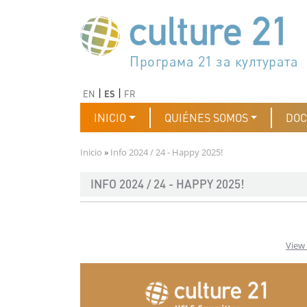
Pasar al contenido principal
Програма 21 за културата
Agenda 21 de la cultura
Agjenda 21 për kulturë
Agenda 21 van cultuur
Agenda 21 for culture
Kulturaren Agenda 21
Agenda 21 de la culture
Axenda 21 da cultura
Agenda 21 für Kultur
Agenda 21 della cultura
文化のためのアジェンダ21
Agenda 21 dla kultury
Agenda 21 da cultura
Повестка дня 21 для культ
Agenda 21 za kulturu
Agenda 21 de la cultura
Agenda 21 för kulturen
Kültür için Gündem 21
Порядок денний 21 для ку
جدول أعمال القرن 21 للثقافة
دستورکار 21 برای فرهنگ
Anterior
Siguiente
EN
ES
FR
Navegación principal
INICIO
QUIÉNES SOMOS
DO
Ruta de navegación
Inicio
Info 2024 / 24 - Happy 2025!
INFO 2024 / 24 - HAPPY 2025!
View 