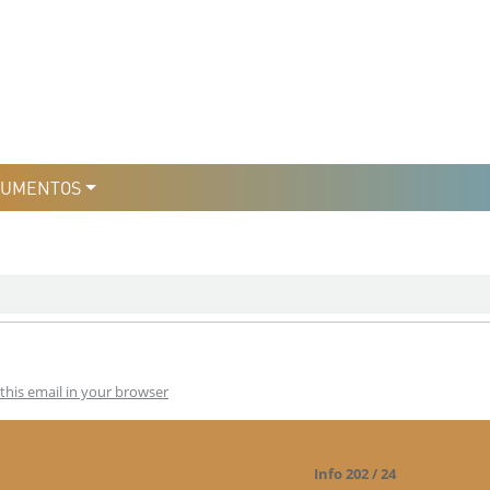
уры
льтури
CUMENTOS
this email in your browser
Info 202 / 24