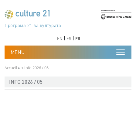
Aller au contenu principal
Програма 21 за културата
Agenda 21 de la cultura
Agjenda 21 për kulturë
Agenda 21 van cultuur
Agenda 21 for culture
Kulturaren Agenda 21
Agenda 21 de la culture
Axenda 21 da cultura
Agenda 21 für Kultur
Agenda 21 della cultura
文化のためのアジェンダ21
Agenda 21 dla kultury
Agenda 21 da cultura
Повестка дня 21 для культуры
Agenda 21 za kulturu
Agenda 21 de la cultura
Agenda 21 för kulturen
Kültür için Gündem 21
Порядок денний 21 для культури
جدول أعمال القرن 21 للثقافة
دستورکار 21 برای فرهنگ
Précédent
Suivant
Précédent
Suivant
EN
ES
FR
Fil d'Ariane
Accueil
Info 2026 / 05
INFO 2026 / 05
Document