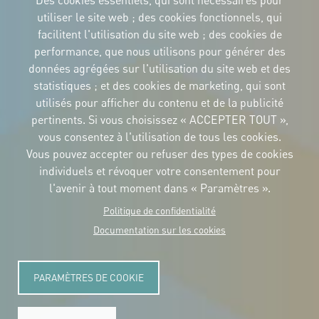
Des cookies essentiels, qui sont nécessaires pour
utiliser le site web ; des cookies fonctionnels, qui
facilitent l'utilisation du site web ; des cookies de
performance, que nous utilisons pour générer des
IDENTITÉ CORPORTATIVE
données agrégées sur l'utilisation du site web et des
Téléchargez
les logos et le
statistiques ; et des cookies de marketing, qui sont
manuel
utilisés pour afficher du contenu et de la publicité
CONTACT
pertinents. Si vous choisissez « ACCEPTER TOUT »,
Carrer Avinyó, 15
08002 Barcelona
vous consentez à l'utilisation de tous les cookies.
culture@uclg.org
Vous pouvez accepter ou refuser des types de cookies
NEWSLETTER
individuels et révoquer votre consentement pour
l'avenir à tout moment dans « Paramètres ».
Politique de confidentialité
Documentation sur les cookies
PARAMÈTRES DE COOKIE