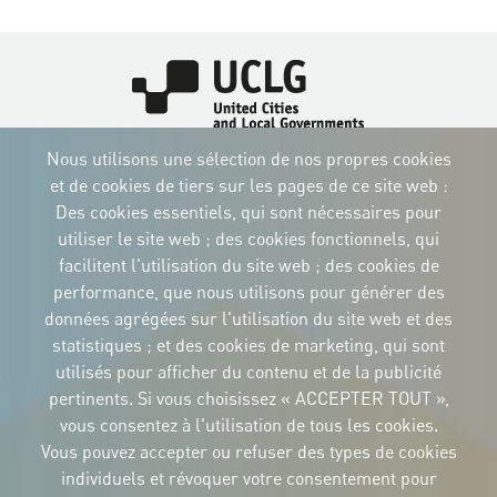
Image
Image
Image
Nous utilisons une sélection de nos propres cookies
Image
Image
Image
Image
et de cookies de tiers sur les pages de ce site web :
Des cookies essentiels, qui sont nécessaires pour
Image
Image
Image
utiliser le site web ; des cookies fonctionnels, qui
facilitent l'utilisation du site web ; des cookies de
performance, que nous utilisons pour générer des
données agrégées sur l'utilisation du site web et des
IDENTITÉ CORPORTATIVE
statistiques ; et des cookies de marketing, qui sont
Téléchargez
utilisés pour afficher du contenu et de la publicité
les logos et le
manuel
pertinents. Si vous choisissez « ACCEPTER TOUT »,
CONTACT
vous consentez à l'utilisation de tous les cookies.
Carrer Avinyó, 15
08002 Barcelona
Vous pouvez accepter ou refuser des types de cookies
culture@uclg.org
individuels et révoquer votre consentement pour