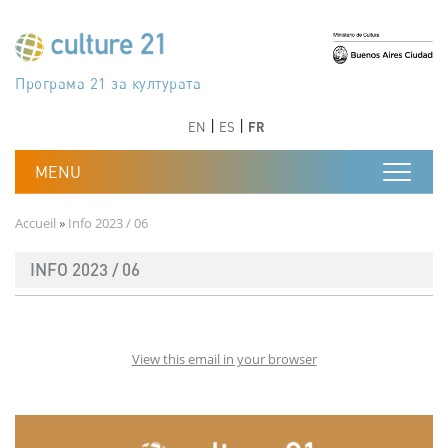
Aller au contenu principal
Програма 21 за културата
Agenda 21 de la cultura
Agjenda 21 për kulturë
Agenda 21 van cultuur
Agenda 21 for culture
Kulturaren Agenda 21
Agenda 21 de la culture
Axenda 21 da cultura
Agenda 21 für Kultur
Agenda 21 della cultura
文化のためのアジェンダ21
Agenda 21 dla kultury
Agenda 21 da cultura
Повестка дня 21 для культуры
Agenda 21 za kulturu
Agenda 21 de la cultura
Agenda 21 för kulturen
Kültür için Gündem 21
Порядок денний 21 для культури
جدول أعمال القرن 21 للثقافة
دستورکار 21 برای فرهنگ
Précédent
Suivant
Précédent
Suivant
EN
ES
FR
Fil d'Ariane
Accueil
Info 2023 / 06
INFO 2023 / 06
View this email in your browser