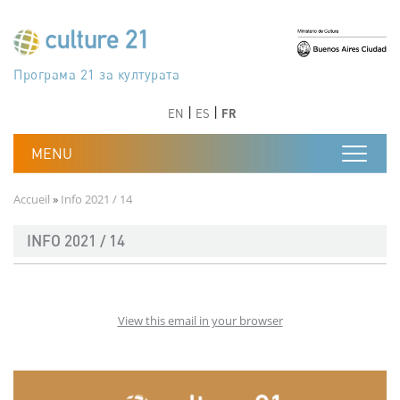
Aller au contenu principal
Програма 21 за културата
Agenda 21 de la cultura
Agjenda 21 për kulturë
Agenda 21 van cultuur
Agenda 21 for culture
Kulturaren Agenda 21
Agenda 21 de la culture
Axenda 21 da cultura
Agenda 21 für Kultur
Agenda 21 della cultura
文化のためのアジェンダ21
Agenda 21 dla kultury
Agenda 21 da cultura
Повестка дня 21 для культуры
Agenda 21 za kulturu
Agenda 21 de la cultura
Agenda 21 för kulturen
Kültür için Gündem 21
Порядок денний 21 для культури
جدول أعمال القرن 21 للثقافة
دستورکار 21 برای فرهنگ
Précédent
Suivant
Précédent
Suivant
EN
ES
FR
Fil d'Ariane
Accueil
Info 2021 / 14
INFO 2021 / 14
View this email in your browser