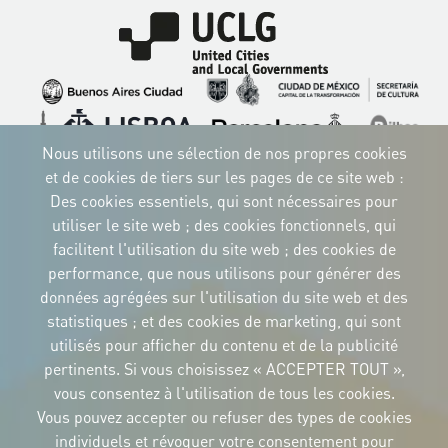
Image
Image
Image
Image
Image
Image
Image
Nous utilisons une sélection de nos propres cookies
Image
Image
Image
et de cookies de tiers sur les pages de ce site web :
Des cookies essentiels, qui sont nécessaires pour
utiliser le site web ; des cookies fonctionnels, qui
facilitent l'utilisation du site web ; des cookies de
IDENTITÉ CORPORTATIVE
performance, que nous utilisons pour générer des
Téléchargez
données agrégées sur l'utilisation du site web et des
les logos et le
manuel
statistiques ; et des cookies de marketing, qui sont
CONTACT
utilisés pour afficher du contenu et de la publicité
Carrer Avinyó, 15
08002 Barcelona
pertinents. Si vous choisissez « ACCEPTER TOUT »,
culture@uclg.org
vous consentez à l'utilisation de tous les cookies.
Vous pouvez accepter ou refuser des types de cookies
NEWSLETTER
individuels et révoquer votre consentement pour