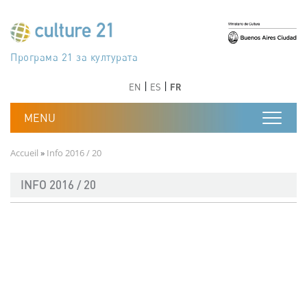
Aller au contenu principal
Програма 21 за културата
Agenda 21 de la cultura
Agjenda 21 për kulturë
Agenda 21 van cultuur
Agenda 21 for culture
Kulturaren Agenda 21
Agenda 21 de la culture
Axenda 21 da cultura
Agenda 21 für Kultur
Agenda 21 della cultura
文化のためのアジェンダ21
Agenda 21 dla kultury
Agenda 21 da cultura
Повестка дня 21 для культуры
Agenda 21 za kulturu
Agenda 21 de la cultura
Agenda 21 för kulturen
Kültür için Gündem 21
Порядок денний 21 для культури
جدول أعمال القرن 21 للثقافة
دستورکار 21 برای فرهنگ
Précédent
Suivant
Précédent
Suivant
EN
ES
FR
Fil d'Ariane
Accueil
Info 2016 / 20
INFO 2016 / 20
Document