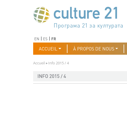
Aller au contenu principal
Програма 21 за културата
Agenda 21 de la cultura
Agjenda 21 për kulturë
Agenda 21 van cultuur
Agenda 21 for culture
Kulturaren Agenda 21
Agenda 21 de la culture
Axenda 21 da cultura
Agenda 21 für Kultur
Agenda 21 della cultura
文化のためのアジェンダ21
Agenda 21 dla kultury
Agenda 21 da cultura
Повестка дня 21 для культ
Agenda 21 za kulturu
Agenda 21 de la cultura
Agenda 21 för kulturen
Kültür için Gündem 21
Порядок денний 21 для ку
جدول أعمال القرن 21 للثقافة
دستورکار 21 برای فرهنگ
Précédent
Suivant
EN
ES
FR
Navigation principale
ACCUEIL
À PROPOS DE NOUS
Fil d'Ariane
Accueil
Info 2015 / 4
INFO 2015 / 4
Document