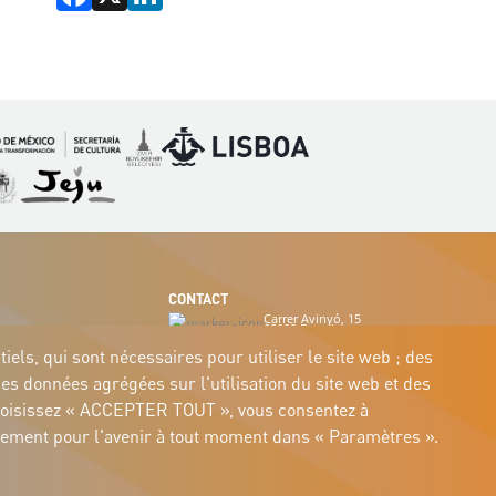
Image
Image
mage
Image
CONTACT
Carrer Avinyó, 15
08002 Barcelona
culture@uclg.org
els, qui sont nécessaires pour utiliser le site web ; des
des données agrégées sur l'utilisation du site web et des
us choisissez « ACCEPTER TOUT », vous consentez à
entement pour l'avenir à tout moment dans « Paramètres ».