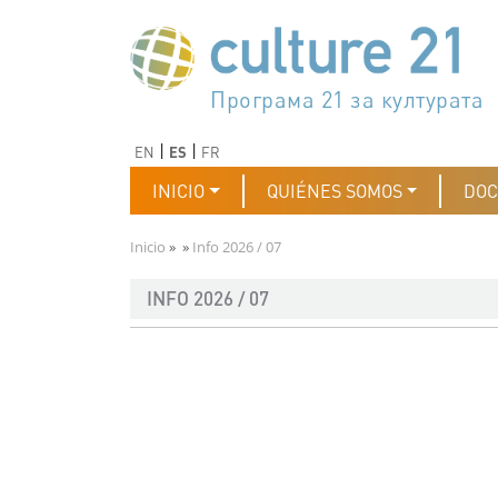
Pasar al contenido principal
Програма 21 за културата
Agenda 21 de la cultura
Agjenda 21 për kulturë
Agenda 21 van cultuur
Agenda 21 for culture
Kulturaren Agenda 21
Agenda 21 de la culture
Axenda 21 da cultura
Agenda 21 für Kultur
Agenda 21 della cultura
文化のためのアジェンダ21
Agenda 21 dla kultury
Agenda 21 da cultura
Повестка дня 21 для культ
Agenda 21 za kulturu
Agenda 21 de la cultura
Agenda 21 för kulturen
Kültür için Gündem 21
Порядок денний 21 для ку
جدول أعمال القرن 21 للثقافة
دستورکار 21 برای فرهنگ
Anterior
Siguiente
EN
ES
FR
Navegación principal
INICIO
QUIÉNES SOMOS
DO
Ruta de navegación
Inicio
Info 2026 / 07
INFO 2026 / 07
Documento