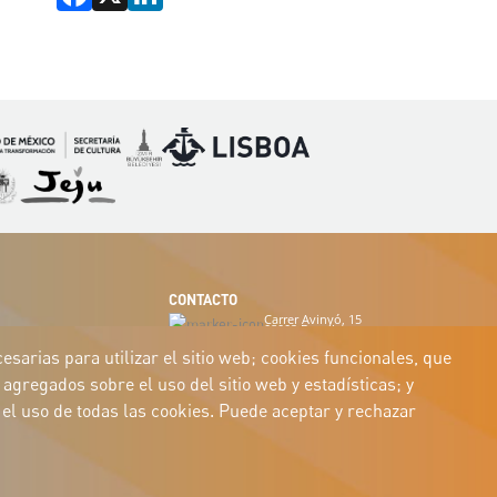
Imagen
Imagen
magen
Imagen
CONTACTO
Carrer Avinyó, 15
08002 Barcelona
culture@uclg.org
sarias para utilizar el sitio web; cookies funcionales, que
agregados sobre el uso del sitio web y estadísticas; y
el uso de todas las cookies. Puede aceptar y rechazar