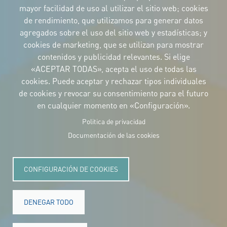
mayor facilidad de uso al utilizar el sitio web; cookies
de rendimiento, que utilizamos para generar datos
IDENTIDAD CORPORATIVA
agregados sobre el uso del sitio web y estadísticas; y
Descargue
cookies de marketing, que se utilizan para mostrar
los logotipos
y el manual
contenidos y publicidad relevantes. Si elige
CONTACTO
«ACEPTAR TODAS», acepta el uso de todas las
Carrer Avinyó, 15
08002 Barcelona
cookies. Puede aceptar y rechazar tipos individuales
culture@uclg.org
de cookies y revocar su consentimiento para el futuro
en cualquier momento en «Configuración».
NEWSLETTER
Politica de privacidad
Documentación de las cookies
CONFIGURACIÓN DE COOKIES
DENEGAR TODO