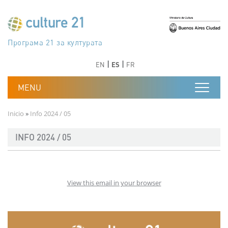
Pasar al contenido principal
Програма 21 за културата
Agenda 21 de la cultura
Agjenda 21 për kulturë
Agenda 21 van cultuur
Agenda 21 for culture
Kulturaren Agenda 21
Agenda 21 de la culture
Axenda 21 da cultura
Agenda 21 für Kultur
Agenda 21 della cultura
文化のためのアジェンダ21
Agenda 21 dla kultury
Agenda 21 da cultura
Повестка дня 21 для культуры
Agenda 21 za kulturu
Agenda 21 de la cultura
Agenda 21 för kulturen
Kültür için Gündem 21
Порядок денний 21 для культури
جدول أعمال القرن 21 للثقافة
دستورکار 21 برای فرهنگ
Anterior
Siguiente
Anterior
Siguiente
EN
ES
FR
Ruta de navegación
Inicio
Info 2024 / 05
INFO 2024 / 05
View this email in your browser