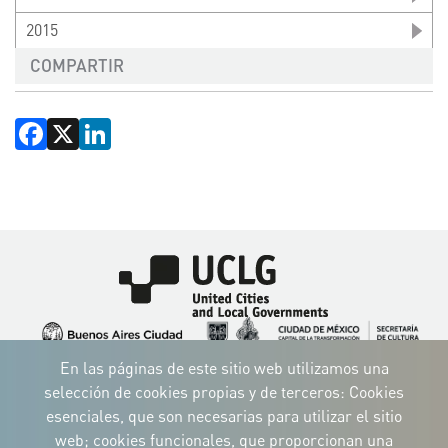
2015
COMPARTIR
Facebook
X
LinkedIn
Imagen
Imagen
Imagen
Imagen
Imagen
Imagen
Imagen
En las páginas de este sitio web utilizamos una
selección de cookies propias y de terceros: Cookies
Imagen
Imagen
Imagen
esenciales, que son necesarias para utilizar el sitio
web; cookies funcionales, que proporcionan una