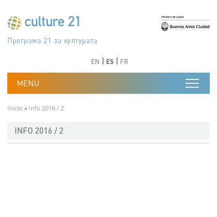
Pasar al contenido principal
Програма 21 за културата
Agenda 21 de la cultura
Agjenda 21 për kulturë
Agenda 21 van cultuur
Agenda 21 for culture
Kulturaren Agenda 21
Agenda 21 de la culture
Axenda 21 da cultura
Agenda 21 für Kultur
Agenda 21 della cultura
文化のためのアジェンダ21
Agenda 21 dla kultury
Agenda 21 da cultura
Повестка дня 21 для культуры
Agenda 21 za kulturu
Agenda 21 de la cultura
Agenda 21 för kulturen
Kültür için Gündem 21
Порядок денний 21 для культури
جدول أعمال القرن 21 للثقافة
دستورکار 21 برای فرهنگ
Anterior
Siguiente
Anterior
Siguiente
EN
ES
FR
Ruta de navegación
Inicio
Info 2016 / 2
INFO 2016 / 2
Documento