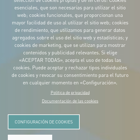
selección de cookies propias y de terceros: Cookies
esenciales, que son necesarias para utilizar el sitio
web; cookies funcionales, que proporcionan una
mayor facilidad de uso al utilizar el sitio web; cookies
IDENTIDAD CORPORATIVA
de rendimiento, que utilizamos para generar datos
Descargue
los logotipos
agregados sobre el uso del sitio web y estadísticas; y
y el manual
cookies de marketing, que se utilizan para mostrar
CONTACTO
contenidos y publicidad relevantes. Si elige
Carrer Avinyó, 15
08002 Barcelona
«ACEPTAR TODAS», acepta el uso de todas las
culture@uclg.org
cookies. Puede aceptar y rechazar tipos individuales
NEWSLETTER
de cookies y revocar su consentimiento para el futuro
en cualquier momento en «Configuración».
Politica de privacidad
Documentación de las cookies
CONFIGURACIÓN DE COOKIES