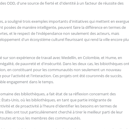
e des ODD, d'une source de fierté et d'identité à un facteur de réussite des
res, a souligné trois exemples importants d'initiatives qui mettent en exergu
sont posées de manière intelligente, peuvent faire la différence en termes de
ortes, et le respect de l'indépendance non seulement des acteurs, mais
loppement d'un écosystème culturel fleurissant qui rend la ville encore plu
é sur son expérience de travail avec Medellín, en Colombie, et Hume, en
négalité, de pauvreté et d'insécurité. Dans les deux cas, les bibiothèques on
ration, en constituant pour les communautés non seulement un nouveau
pour l'activité et l'interaction. Ces projets ont été couronnés de succès,
itable engagement dans le temps.
domaine des bibliothèques, a fait état de sa réflexion concernant des
États-Unis, où les bibliothèques, en tant que partie intégrante de
entivité et de proactivité à l'heure d'identifier les besoins en termes de
 Elles ont tout particulièrement cherché à tirer le meilleur parti de leur
é à toutes et tous les membres des communautés.