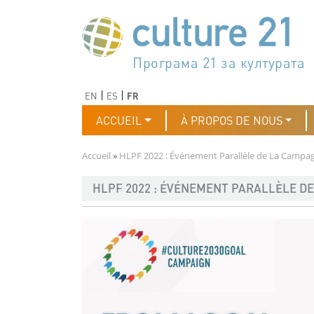
Aller au contenu principal
Програма 21 за културата
Agenda 21 de la cultura
Agjenda 21 për kulturë
Agenda 21 van cultuur
Agenda 21 for culture
Kulturaren Agenda 21
Agenda 21 de la culture
Axenda 21 da cultura
Agenda 21 für Kultur
Agenda 21 della cultura
文化のためのアジェンダ21
Agenda 21 dla kultury
Agenda 21 da cultura
Повестка дня 21 для культ
Agenda 21 za kulturu
Agenda 21 de la cultura
Agenda 21 för kulturen
Kültür için Gündem 21
Порядок денний 21 для ку
جدول أعمال القرن 21 للثقافة
دستورکار 21 برای فرهنگ
Précédent
Suivant
EN
ES
FR
Navigation principale
ACCUEIL
À PROPOS DE NOUS
Fil d'Ariane
Accueil
HLPF 2022 : Événement Parallèle de La Campa
HLPF 2022 : ÉVÉNEMENT PARALLÈLE D