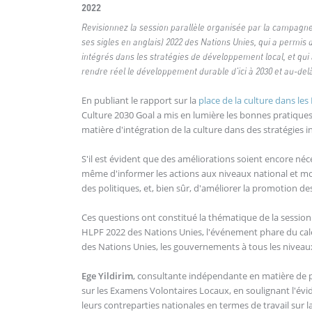
2022
Revisionnez la session parallèle organisée par la campagne
ses sigles en anglais) 2022 des Nations Unies, qui a permis d
intégrés dans les stratégies de développement local, et qui 
rendre réel le développement durable d'ici à 2030 et au-del
En publiant le rapport sur la
place de la culture dans le
Culture 2030 Goal a mis en lumière les bonnes pratiqu
matière d'intégration de la culture dans des stratégies
S'il est évident que des améliorations soient encore néce
même d'informer les actions aux niveaux national et mon
des politiques, et, bien sûr, d'améliorer la promotion des
Ces questions ont constitué la thématique de la session
HLPF 2022 des Nations Unies, l'événement phare du cal
des Nations Unies, les gouvernements à tous les niveaux
Ege Yildirim
, consultante indépendante en matière de p
sur les Examens Volontaires Locaux, en soulignant l'év
leurs contreparties nationales en termes de travail sur la