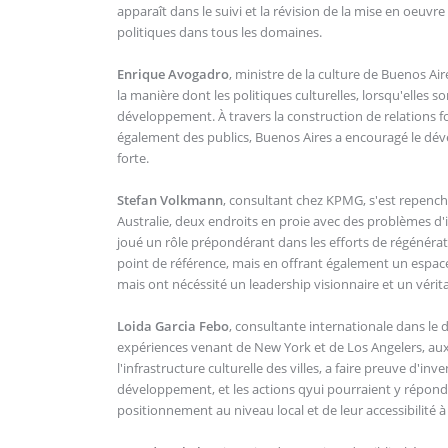
apparaît dans le suivi et la révision de la mise en oeuvr
politiques dans tous les domaines.
Enrique Avogadro
, ministre de la culture de Buenos Ai
la manière dont les politiques culturelles, lorsqu'elles 
développement. À travers la construction de relations f
également des publics, Buenos Aires a encouragé le déve
forte.
Stefan Volkmann
, consultant chez KPMG, s'est repench
Australie, deux endroits en proie avec des problèmes d'i
joué un rôle prépondérant dans les efforts de régéné
point de référence, mais en offrant également un espace 
mais ont nécéssité un leadership visionnaire et un vér
Loida Garcia Febo
, consultante internationale dans le 
expériences venant de New York et de Los Angelers, aux 
l'infrastructure culturelle des villes, a faire preuve d'inv
développement, et les actions qyui pourraient y répondre.
positionnement au niveau local et de leur accessibilit