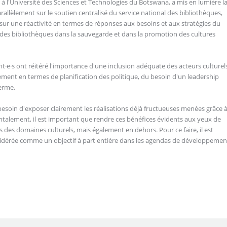
s à l'Université des Sciences et Technologies du Botswana, a mis en lumière l
allèlement sur le soutien centralisé du service national des bibliothèques,
 sur une réactivité en termes de réponses aux besoins et aux stratégies du
ier des bibliothèques dans la sauvegarde et dans la promotion des cultures
·e·s ont réitéré l'importance d'une inclusion adéquate des acteurs culturel
ent en termes de planification des politique, du besoin d'un leadership
terme.
 besoin d'exposer clairement les réalisations déjà fructueuses menées grâce 
ntalement, il est important que rendre ces bénéfices évidents aux yeux de
 des domaines culturels, mais également en dehors. Pour ce faire, il est
onsidérée comme un objectif à part entière dans les agendas de développemen