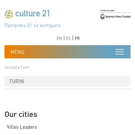
Aller au contenu principal
Програма 21 за културата
Agenda 21 de la cultura
Agjenda 21 për kulturë
Agenda 21 van cultuur
Agenda 21 for culture
Kulturaren Agenda 21
Agenda 21 de la culture
Axenda 21 da cultura
Agenda 21 für Kultur
Agenda 21 della cultura
文化のためのアジェンダ21
Agenda 21 dla kultury
Agenda 21 da cultura
Повестка дня 21 для культуры
Agenda 21 za kulturu
Agenda 21 de la cultura
Agenda 21 för kulturen
Kültür için Gündem 21
Порядок денний 21 для культури
جدول أعمال القرن 21 للثقافة
دستورکار 21 برای فرهنگ
Précédent
Suivant
Précédent
Suivant
EN
ES
FR
Fil d'Ariane
Accueil
Turin
TURIN
Our cities
Villes Leaders