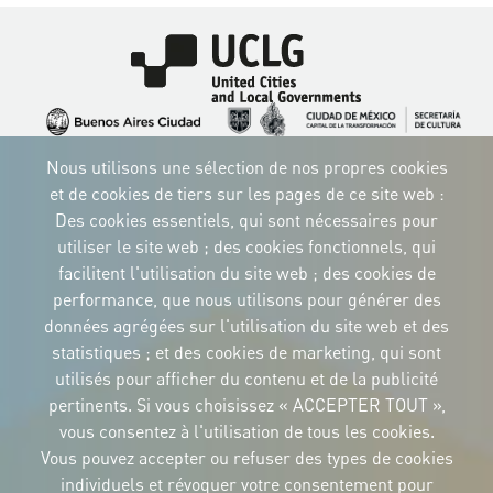
Image
Image
Image
Image
Image
Image
Image
Nous utilisons une sélection de nos propres cookies
Image
Image
Image
et de cookies de tiers sur les pages de ce site web :
Des cookies essentiels, qui sont nécessaires pour
utiliser le site web ; des cookies fonctionnels, qui
facilitent l'utilisation du site web ; des cookies de
performance, que nous utilisons pour générer des
IDENTITÉ CORPORTATIVE
données agrégées sur l'utilisation du site web et des
Téléchargez
les logos et le
statistiques ; et des cookies de marketing, qui sont
manuel
utilisés pour afficher du contenu et de la publicité
CONTACT
pertinents. Si vous choisissez « ACCEPTER TOUT »,
Carrer Avinyó, 15
08002 Barcelona
vous consentez à l'utilisation de tous les cookies.
culture@uclg.org
Vous pouvez accepter ou refuser des types de cookies
NEWSLETTER
individuels et révoquer votre consentement pour