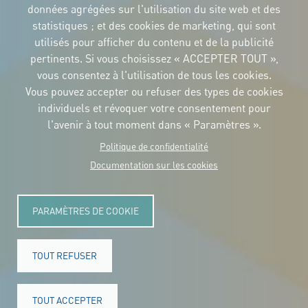
données agrégées sur l'utilisation du site web et des
Téléchargez
les logos et le
statistiques ; et des cookies de marketing, qui sont
manuel
utilisés pour afficher du contenu et de la publicité
CONTACT
pertinents. Si vous choisissez « ACCEPTER TOUT »,
Carrer Avinyó, 15
08002 Barcelona
vous consentez à l'utilisation de tous les cookies.
culture@uclg.org
Vous pouvez accepter ou refuser des types de cookies
NEWSLETTER
individuels et révoquer votre consentement pour
l'avenir à tout moment dans « Paramètres ».
Politique de confidentialité
Documentation sur les cookies
PARAMÈTRES DE COOKIE
TOUT REFUSER
© Copyright 2025. Tous les droits sont réservés.
Legal
TOUT ACCEPTER
Accessibility
Avis juridique
Cookies
Confidentialité