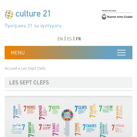
Aller au contenu principal
Програма 21 за културата
Agenda 21 de la cultura
Agjenda 21 për kulturë
Agenda 21 van cultuur
Agenda 21 for culture
Kulturaren Agenda 21
Agenda 21 de la culture
Axenda 21 da cultura
Agenda 21 für Kultur
Agenda 21 della cultura
文化のためのアジェンダ21
Agenda 21 dla kultury
Agenda 21 da cultura
Повестка дня 21 для культуры
Agenda 21 za kulturu
Agenda 21 de la cultura
Agenda 21 för kulturen
Kültür için Gündem 21
Порядок денний 21 для культури
جدول أعمال القرن 21 للثقافة
دستورکار 21 برای فرهنگ
Précédent
Suivant
Précédent
Suivant
EN
ES
FR
Fil d'Ariane
Accueil
Les Sept Clefs
LES SEPT CLEFS
Image