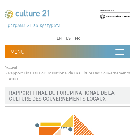
Aller au contenu principal
Програма 21 за културата
Agenda 21 de la cultura
Agjenda 21 për kulturë
Agenda 21 van cultuur
Agenda 21 for culture
Kulturaren Agenda 21
Agenda 21 de la culture
Axenda 21 da cultura
Agenda 21 für Kultur
Agenda 21 della cultura
文化のためのアジェンダ21
Agenda 21 dla kultury
Agenda 21 da cultura
Повестка дня 21 для культуры
Agenda 21 za kulturu
Agenda 21 de la cultura
Agenda 21 för kulturen
Kültür için Gündem 21
Порядок денний 21 для культури
جدول أعمال القرن 21 للثقافة
دستورکار 21 برای فرهنگ
Précédent
Suivant
Précédent
Suivant
EN
ES
FR
Fil d'Ariane
Accueil
Rapport Final Du Forum National de La Culture Des Gouvernements
Locaux
RAPPORT FINAL DU FORUM NATIONAL DE LA
CULTURE DES GOUVERNEMENTS LOCAUX