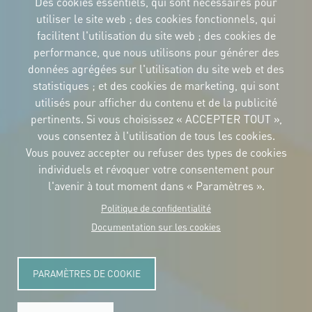
Des cookies essentiels, qui sont nécessaires pour
utiliser le site web ; des cookies fonctionnels, qui
facilitent l'utilisation du site web ; des cookies de
performance, que nous utilisons pour générer des
IDENTITÉ CORPORTATIVE
données agrégées sur l'utilisation du site web et des
Téléchargez
les logos et le
statistiques ; et des cookies de marketing, qui sont
manuel
utilisés pour afficher du contenu et de la publicité
CONTACT
pertinents. Si vous choisissez « ACCEPTER TOUT »,
Carrer Avinyó, 15
08002 Barcelona
vous consentez à l'utilisation de tous les cookies.
culture@uclg.org
Vous pouvez accepter ou refuser des types de cookies
NEWSLETTER
individuels et révoquer votre consentement pour
l'avenir à tout moment dans « Paramètres ».
Politique de confidentialité
Documentation sur les cookies
PARAMÈTRES DE COOKIE