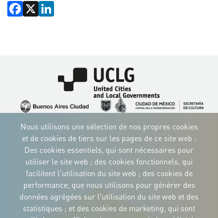
Facebook
X
LinkedIn
Image
Image
Image
Image
Image
Image
Image
Nous utilisons une sélection de nos propres cookies
Image
Image
Image
et de cookies de tiers sur les pages de ce site web :
Des cookies essentiels, qui sont nécessaires pour
utiliser le site web ; des cookies fonctionnels, qui
facilitent l'utilisation du site web ; des cookies de
performance, que nous utilisons pour générer des
IDENTITÉ CORPORTATIVE
données agrégées sur l'utilisation du site web et des
Téléchargez
les logos et le
statistiques ; et des cookies de marketing, qui sont
manuel