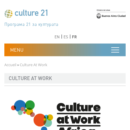
Aller au contenu principal
Програма 21 за културата
Agenda 21 de la cultura
Agjenda 21 për kulturë
Agenda 21 van cultuur
Agenda 21 for culture
Kulturaren Agenda 21
Agenda 21 de la culture
Axenda 21 da cultura
Agenda 21 für Kultur
Agenda 21 della cultura
文化のためのアジェンダ21
Agenda 21 dla kultury
Agenda 21 da cultura
Повестка дня 21 для культуры
Agenda 21 za kulturu
Agenda 21 de la cultura
Agenda 21 för kulturen
Kültür için Gündem 21
Порядок денний 21 для культури
جدول أعمال القرن 21 للثقافة
دستورکار 21 برای فرهنگ
Précédent
Suivant
Précédent
Suivant
EN
ES
FR
Fil d'Ariane
Accueil
Culture At Work
CULTURE AT WORK