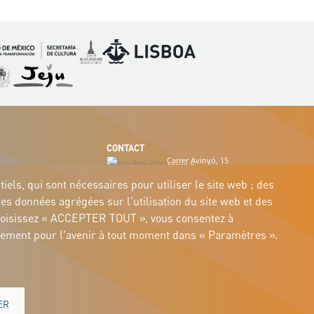
Image
Image
mage
Image
CONTACT
Carrer Avinyó, 15
08002 Barcelona
culture@uclg.org
els, qui sont nécessaires pour utiliser le site web ; des
des données agrégées sur l'utilisation du site web et des
us choisissez « ACCEPTER TOUT », vous consentez à
entement pour l'avenir à tout moment dans « Paramètres ».
ER