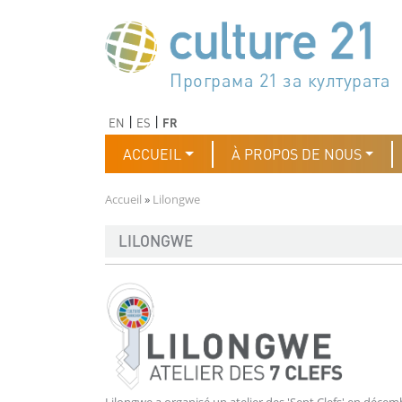
Aller au contenu principal
Програма 21 за културата
Agenda 21 de la cultura
Agjenda 21 për kulturë
Agenda 21 van cultuur
Agenda 21 for culture
Kulturaren Agenda 21
Agenda 21 de la culture
Axenda 21 da cultura
Agenda 21 für Kultur
Agenda 21 della cultura
文化のためのアジェンダ21
Agenda 21 dla kultury
Agenda 21 da cultura
Повестка дня 21 для культ
Agenda 21 za kulturu
Agenda 21 de la cultura
Agenda 21 för kulturen
Kültür için Gündem 21
Порядок денний 21 для ку
جدول أعمال القرن 21 للثقافة
دستورکار 21 برای فرهنگ
Précédent
Suivant
EN
ES
FR
Navigation principale
ACCUEIL
À PROPOS DE NOUS
Fil d'Ariane
Accueil
Lilongwe
LILONGWE