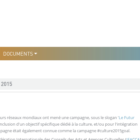
уры
льтури
DOCUMENTS
 2015
ieurs réseaux mondiaux ont mené une campagne, sous le slogan '
Le Futur
'inclusion d'un objectif spécifique dédié à la culture, et/ou pour l'intégration
campagne était également connue comme la campagne #culture2015goal.
ération Internationale des Conseils des Arts et Agences Culturelles (
IFACCA