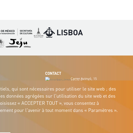
Image
Image
mage
Image
CONTACT
Carrer Avinyó, 15
08002 Barcelona
culture@uclg.org
els, qui sont nécessaires pour utiliser le site web ; des
des données agrégées sur l'utilisation du site web et des
us choisissez « ACCEPTER TOUT », vous consentez à
entement pour l'avenir à tout moment dans « Paramètres ».