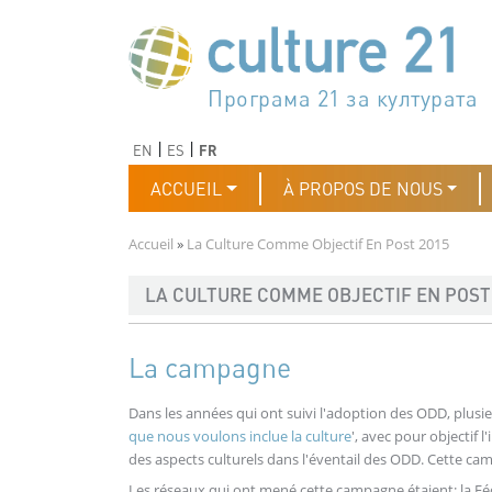
Aller au contenu principal
Програма 21 за културата
Agenda 21 de la cultura
Agjenda 21 për kulturë
Agenda 21 van cultuur
Agenda 21 for culture
Kulturaren Agenda 21
Agenda 21 de la culture
Axenda 21 da cultura
Agenda 21 für Kultur
Agenda 21 della cultura
文化のためのアジェンダ21
Agenda 21 dla kultury
Agenda 21 da cultura
Повестка дня 21 для культ
Agenda 21 za kulturu
Agenda 21 de la cultura
Agenda 21 för kulturen
Kültür için Gündem 21
Порядок денний 21 для ку
جدول أعمال القرن 21 للثقافة
دستورکار 21 برای فرهنگ
Précédent
Suivant
EN
ES
FR
Navigation principale
ACCUEIL
À PROPOS DE NOUS
Fil d'Ariane
Accueil
La Culture Comme Objectif En Post 2015
LA CULTURE COMME OBJECTIF EN POST
La campagne
Dans les années qui ont suivi l'adoption des ODD, plus
que nous voulons inclue la culture
', avec pour objectif l
des aspects culturels dans l'éventail des ODD. Cette 
Les réseaux qui ont mené cette campagne étaient: la Féd