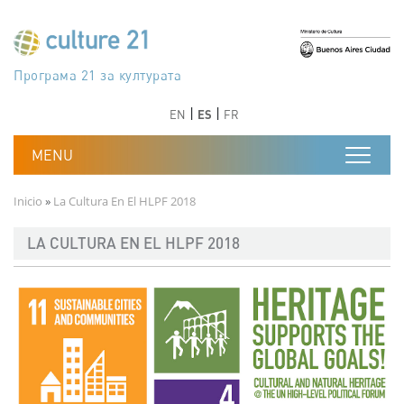
Pasar al contenido principal
Програма 21 за културата
Agenda 21 de la cultura
Agjenda 21 për kulturë
Agenda 21 van cultuur
Agenda 21 for culture
Kulturaren Agenda 21
Agenda 21 de la culture
Axenda 21 da cultura
Agenda 21 für Kultur
Agenda 21 della cultura
文化のためのアジェンダ21
Agenda 21 dla kultury
Agenda 21 da cultura
Повестка дня 21 для культуры
Agenda 21 za kulturu
Agenda 21 de la cultura
Agenda 21 för kulturen
Kültür için Gündem 21
Порядок денний 21 для культури
جدول أعمال القرن 21 للثقافة
دستورکار 21 برای فرهنگ
Anterior
Siguiente
Anterior
Siguiente
EN
ES
FR
Ruta de navegación
Inicio
La Cultura En El HLPF 2018
LA CULTURA EN EL HLPF 2018