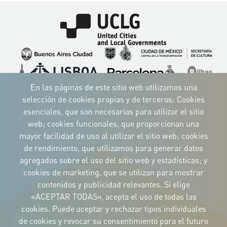
Imagen
Imagen
Imagen
Imagen
Imagen
Imagen
Imagen
Imagen
Imagen
Imagen
En las páginas de este sitio web utilizamos una
selección de cookies propias y de terceros: Cookies
esenciales, que son necesarias para utilizar el sitio
web; cookies funcionales, que proporcionan una
mayor facilidad de uso al utilizar el sitio web; cookies
IDENTIDAD CORPORATIVA
de rendimiento, que utilizamos para generar datos
Descargue
los logotipos
agregados sobre el uso del sitio web y estadísticas; y
y el manual
cookies de marketing, que se utilizan para mostrar
CONTACTO
contenidos y publicidad relevantes. Si elige
Carrer Avinyó, 15
08002 Barcelona
«ACEPTAR TODAS», acepta el uso de todas las
culture@uclg.org
cookies. Puede aceptar y rechazar tipos individuales
NEWSLETTER
de cookies y revocar su consentimiento para el futuro