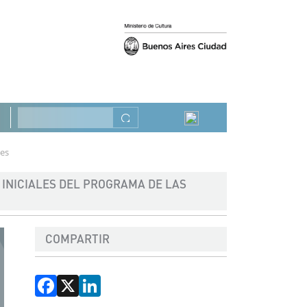
Anterior
Siguiente
Buscar
ves
INICIALES DEL PROGRAMA DE LAS
COMPARTIR
Facebook
X
LinkedIn