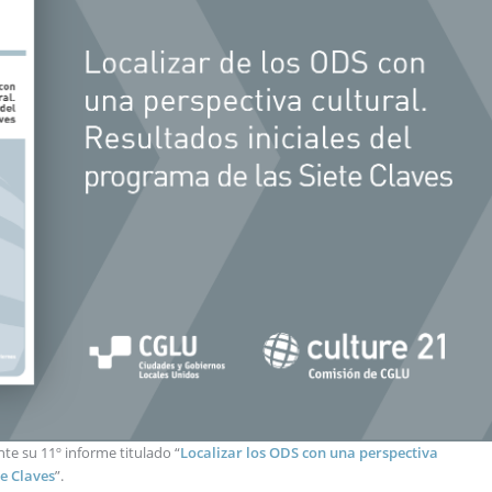
e su 11º informe titulado “
Localizar los ODS con una perspectiva
te Claves
”.