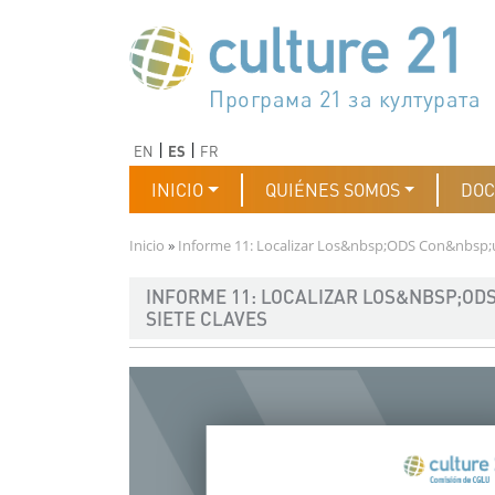
Pasar al contenido principal
Програма 21 за културата
Agenda 21 de la cultura
Agjenda 21 për kulturë
Agenda 21 van cultuur
Agenda 21 for culture
Kulturaren Agenda 21
Agenda 21 de la culture
Axenda 21 da cultura
Agenda 21 für Kultur
Agenda 21 della cultura
文化のためのアジェンダ21
Agenda 21 dla kultury
Agenda 21 da cultura
Повестка дня 21 для культ
Agenda 21 za kulturu
Agenda 21 de la cultura
Agenda 21 för kulturen
Kültür için Gündem 21
Порядок денний 21 для ку
جدول أعمال القرن 21 للثقافة
دستورکار 21 برای فرهنگ
Anterior
Siguiente
EN
ES
FR
Navegación principal
INICIO
QUIÉNES SOMOS
DO
Ruta de navegación
Inicio
Informe 11: Localizar Los&nbsp;ODS Con&nbsp;una
INFORME 11: LOCALIZAR LOS&NBSP;OD
SIETE CLAVES