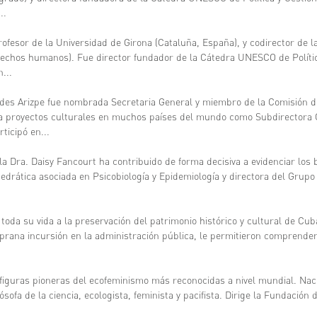
..
ofesor de la Universidad de Girona (Cataluña, España), y codirector de
rechos humanos). Fue director fundador de la Cátedra UNESCO de Polític
...
des Arizpe fue nombrada Secretaria General y miembro de la Comisión de
a proyectos culturales en muchos países del mundo como Subdirectora
ticipó en...
la Dra. Daisy Fancourt ha contribuido de forma decisiva a evidenciar los b
edrática asociada en Psicobiología y Epidemiología y directora del Grupo
oda su vida a la preservación del patrimonio histórico y cultural de Cub
prana incursión en la administración pública, le permitieron comprender 
figuras pioneras del ecofeminismo más reconocidas a nivel mundial. Naci
lósofa de la ciencia, ecologista, feminista y pacifista. Dirige la Fundación 