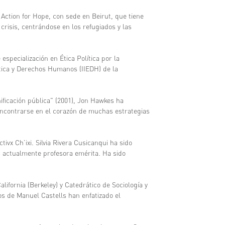
 Action for Hope, con sede en Beirut, que tiene
risis, centrándose en los refugiados y las
especialización en Ética Política por la
Ética y Derechos Humanos (IIEDH) de la
anificación pública" (2001), Jon Hawkes ha
encontrarse en el corazón de muchas estrategias
tivx Ch’ixi. Silvia Rivera Cusicanqui ha sido
s actualmente profesora emérita. Ha sido
lifornia (Berkeley) y Catedrático de Sociología y
jos de Manuel Castells han enfatizado el