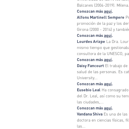
Balcanes (2004-2019). Milena.
Conozcan más
aquí
.
Alfons Martinell Sempere
Pr
promoción de la paz y los de
Girona (2000 - 2014) y también
Conozcan más
aquí
.
Lourdes Arizpe
La Dra. Lour
mismo tiempo que gestionab
consultora de la UNESCO, par
Conozcan más
aquí
.
Daisy Fancourt
El trabajo de 
salud de las personas. Es cat
University...
Conozcan más
aquí
.
Eusebio Leal
Ha consagrado t
del Dr. Leal, así como su tem
las ciudades,...
Conozcan más
aquí
.
Vandana Shiva
Es una de las 
doctora en ciencias físicas, fi
las...