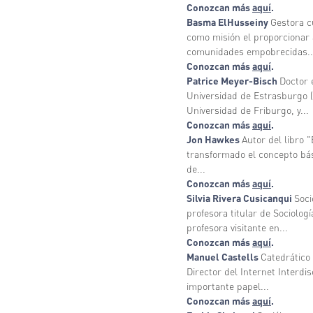
Conozcan más
aquí
.
Basma ElHusseiny
Gestora c
como misión el proporcionar 
comunidades empobrecidas..
Conozcan más
aquí
.
Patrice Meyer-Bisch
Doctor e
Universidad de Estrasburgo (F
Universidad de Friburgo, y...
Conozcan más
aquí
.
Jon Hawkes
Autor del libro "
transformado el concepto bás
de...
Conozcan más
aquí
.
Silvia Rivera Cusicanqui
Soci
profesora titular de Sociolo
profesora visitante en...
Conozcan más
aquí
.
Manuel Castells
Catedrático 
Director del Internet Interdi
importante papel...
Conozcan más
aquí
.