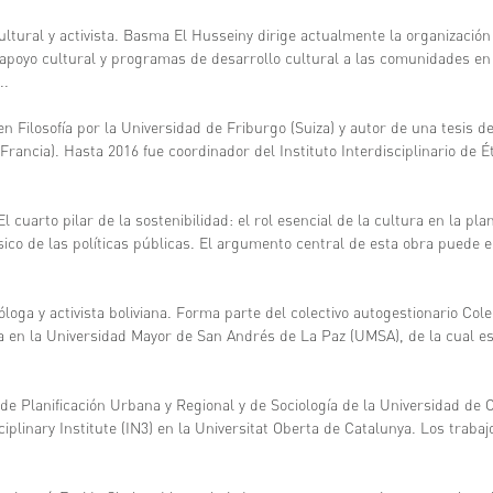
ultural y activista. Basma El Husseiny dirige actualmente la organización
apoyo cultural y programas de desarrollo cultural a las comunidades en c
..
n Filosofía por la Universidad de Friburgo (Suiza) y autor de una tesis de 
rancia). Hasta 2016 fue coordinador del Instituto Interdisciplinario de 
El cuarto pilar de la sostenibilidad: el rol esencial de la cultura en la pl
ico de las políticas públicas. El argumento central de esta obra puede 
óloga y activista boliviana. Forma parte del colectivo autogestionario Colec
gía en la Universidad Mayor de San Andrés de La Paz (UMSA), de la cual e
de Planificación Urbana y Regional y de Sociología de la Universidad de Ca
sciplinary Institute (IN3) en la Universitat Oberta de Catalunya. Los traba