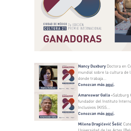
Imagen
Nancy Duxbury
Doctora en C
mundial sobre la cultura de l
donde trabaja...
Conozcan más
aquí
.
Imagen
Amareswar Galla
«Salzburg G
fundador del Instituto Intern
Inclusivos (KISS...
Conozcan más
aquí
.
Milena Dragićević Šešić
Cate
Universidad de las Artes (Bel