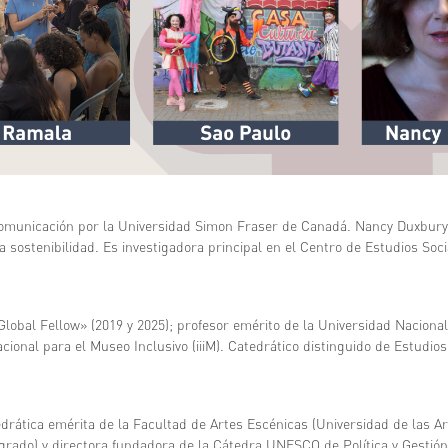
omunicación por la Universidad Simon Fraser de Canadá. Nancy Duxbury 
a sostenibilidad. Es investigadora principal en el Centro de Estudios Soc
lobal Fellow» (2019 y 2025); profesor emérito de la Universidad Nacional 
acional para el Museo Inclusivo (iiiM). Catedrático distinguido de Estud
drática emérita de la Facultad de Artes Escénicas (Universidad de las Ar
grado) y directora fundadora de la Cátedra UNESCO de Política y Gestión 