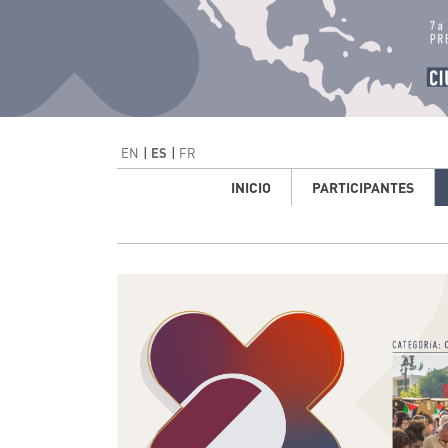
Imagen
Pasar al contenido principal
EN
ES
FR
Award menu
INICIO
PARTICIPANTES
Imagen