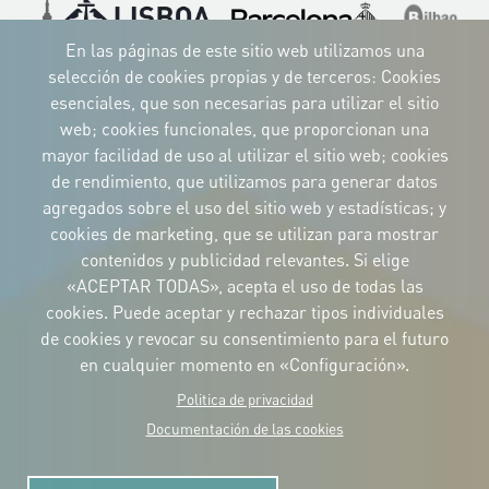
Imagen
Imagen
Imagen
Imagen
Imagen
Imagen
Imagen
En las páginas de este sitio web utilizamos una
selección de cookies propias y de terceros: Cookies
esenciales, que son necesarias para utilizar el sitio
web; cookies funcionales, que proporcionan una
mayor facilidad de uso al utilizar el sitio web; cookies
IDENTIDAD CORPORATIVA
de rendimiento, que utilizamos para generar datos
Descargue
los logotipos
agregados sobre el uso del sitio web y estadísticas; y
y el manual
cookies de marketing, que se utilizan para mostrar
CONTACTO
contenidos y publicidad relevantes. Si elige
Carrer Avinyó, 15
08002 Barcelona
«ACEPTAR TODAS», acepta el uso de todas las
culture@uclg.org
cookies. Puede aceptar y rechazar tipos individuales
NEWSLETTER
de cookies y revocar su consentimiento para el futuro
en cualquier momento en «Configuración».
Politica de privacidad
Documentación de las cookies