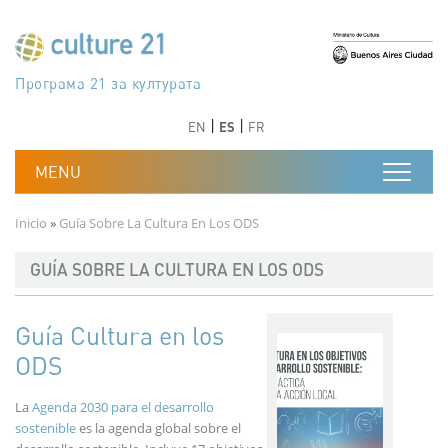
Pasar al contenido principal
Програма 21 за културата
Agenda 21 de la cultura
Agjenda 21 për kulturë
Agenda 21 van cultuur
Agenda 21 for culture
Kulturaren Agenda 21
Agenda 21 de la culture
Axenda 21 da cultura
Agenda 21 für Kultur
Agenda 21 della cultura
文化のためのアジェンダ21
Agenda 21 dla kultury
Agenda 21 da cultura
Повестка дня 21 для культуры
Agenda 21 za kulturu
Agenda 21 de la cultura
Agenda 21 för kulturen
Kültür için Gündem 21
Порядок денний 21 для культури
جدول أعمال القرن 21 للثقافة
دستورکار 21 برای فرهنگ
Anterior
Siguiente
Anterior
Siguiente
EN
ES
FR
Ruta de navegación
Inicio
Guía Sobre La Cultura En Los ODS
GUÍA SOBRE LA CULTURA EN LOS ODS
Guía Cultura en los
ODS
La
Agenda 2030 para el desarrollo
sostenible
es la agenda global sobre el