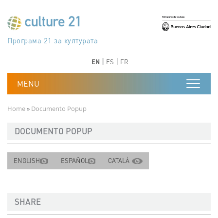
Skip to main content
Програма 21 за културата
Agenda 21 de la cultura
Agjenda 21 për kulturë
Agenda 21 van cultuur
Agenda 21 for culture
Kulturaren Agenda 21
Agenda 21 de la culture
Axenda 21 da cultura
Agenda 21 für Kultur
Agenda 21 della cultura
文化のためのアジェンダ21
Agenda 21 dla kultury
Agenda 21 da cultura
Повестка дня 21 для культуры
Agenda 21 za kulturu
Agenda 21 de la cultura
Agenda 21 för kulturen
Kültür için Gündem 21
Порядок денний 21 для культури
جدول أعمال القرن 21 للثقافة
دستورکار 21 برای فرهنگ
Previous
Next
Previous
Next
EN
ES
FR
Breadcrumb
Home
Documento Popup
DOCUMENTO POPUP
ENGLISH
ESPAÑOL
CATALÀ
SHARE