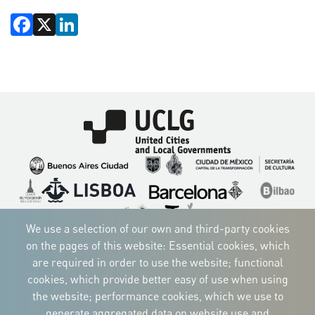
Facebook
X
LinkedIn
Imagen
Imagen
Imagen
Imagen
Imagen
Imagen
Imagen
Imagen
Imagen
Imagen
We use a selection of our own and third-party cookies
on the pages of this website: Essential cookies, which
are required in order to use the website; functional
cookies, which provide better easy of use when using
CORPORATIVE IDENTITY
the website; performance cookies, which we use to
Download
the logos
generate aggregated data on website use and