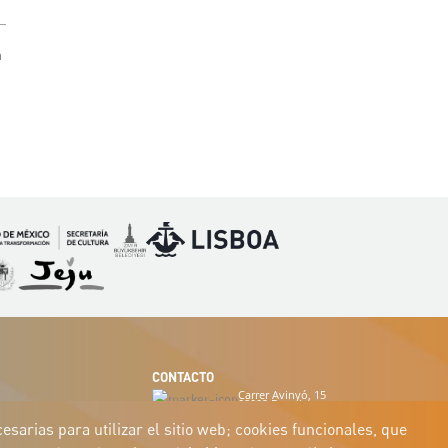
n
Imagen
Imagen
magen
Imagen
CONTACTO
Carrer Avinyó, 15
08002 Barcelona
culture@uclg.org
sarias para utilizar el sitio web; cookies funcionales, que