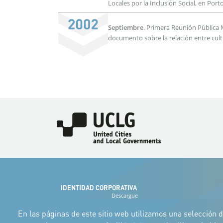
Locales por la Inclusión Social, en Porto
Septiembre
. Primera Reunión Pública 
documento sobre la relación entre cultu
Imagen
IDENTIDAD CORPORATIVA
Descargue
los logotipos
y el manual
En las páginas de este sitio web utilizamos una selección d