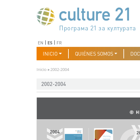
Pasar al contenido principal
Програма 21 за културата
Agenda 21 de la cultura
Agjenda 21 për kulturë
Agenda 21 van cultuur
Agenda 21 for culture
Kulturaren Agenda 21
Agenda 21 de la culture
Axenda 21 da cultura
Agenda 21 für Kultur
Agenda 21 della cultura
文化のためのアジェンダ21
Agenda 21 dla kultury
Agenda 21 da cultura
Повестка дня 21 для культ
Agenda 21 za kulturu
Agenda 21 de la cultura
Agenda 21 för kulturen
Kültür için Gündem 21
Порядок денний 21 для ку
جدول أعمال القرن 21 للثقافة
دستورکار 21 برای فرهنگ
Anterior
Siguiente
EN
ES
FR
Navegación principal
INICIO
QUIÉNES SOMOS
DO
Ruta de navegación
Inicio
2002-2004
2002-2004
Imagen