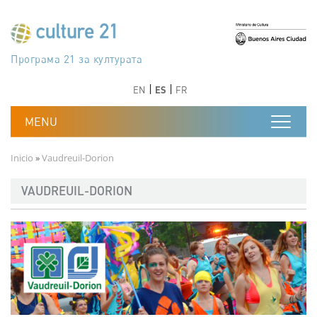
Pasar al contenido principal
Програма 21 за културата
Agenda 21 de la cultura
Agjenda 21 për kulturë
Agenda 21 van cultuur
Agenda 21 for culture
Kulturaren Agenda 21
Agenda 21 de la culture
Axenda 21 da cultura
Agenda 21 für Kultur
Agenda 21 della cultura
文化のためのアジェンダ21
Agenda 21 dla kultury
Agenda 21 da cultura
Повестка дня 21 для культуры
Agenda 21 za kulturu
Agenda 21 de la cultura
Agenda 21 för kulturen
Kültür için Gündem 21
Порядок денний 21 для культури
جدول أعمال القرن 21 للثقافة
دستورکار 21 برای فرهنگ
Anterior
Siguiente
Anterior
Siguiente
EN
ES
FR
Ruta de navegación
Inicio
Vaudreuil-Dorion
VAUDREUIL-DORION
Imagen