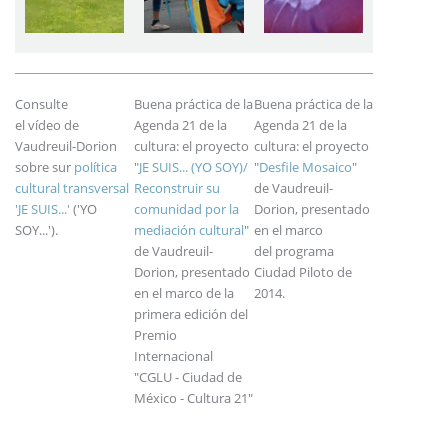
Consulte
Buena práctica de la
Buena práctica de la
el vídeo de
Agenda 21 de la
Agenda 21 de la
Vaudreuil-Dorion
cultura: el proyecto
cultura: el proyecto
sobre sur
política
"
JE SUIS... (YO SOY)/
"
Desfile Mosaico
"
cultural transversal
Reconstruir su
de Vaudreuil-
'JE SUIS...'
('YO
comunidad por la
Dorion, presentado
SOY...').
mediación cultural
"
en el marco
de Vaudreuil-
del programa
Dorion, presentado
Ciudad Piloto de
en el marco de la
2014.
primera edición del
Premio
Internacional
"CGLU - Ciudad de
México - Cultura 21"