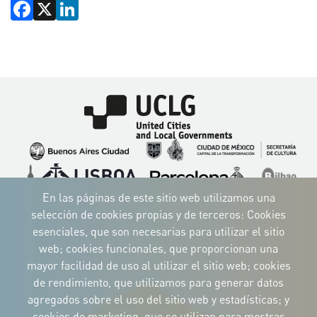
Facebook
X
LinkedIn
Imagen
Imagen
Imagen
Imagen
Imagen
Imagen
Imagen
Imagen
Imagen
Imagen
En las páginas de este sitio web utilizamos una
selección de cookies propias y de terceros: Cookies
esenciales, que son necesarias para utilizar el sitio
web; cookies funcionales, que proporcionan una
mayor facilidad de uso al utilizar el sitio web; cookies
IDENTIDAD CORPORATIVA
de rendimiento, que utilizamos para generar datos
Descargue
los logotipos
agregados sobre el uso del sitio web y estadísticas; y
y el manual
cookies de marketing, que se utilizan para mostrar