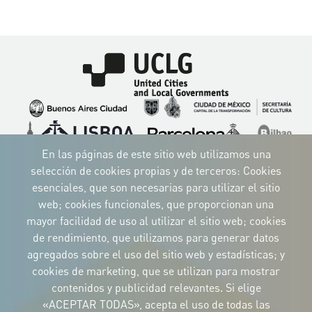
Imagen
Imagen
Imagen
Imagen
Imagen
Imagen
Imagen
Imagen
Imagen
Imagen
En las páginas de este sitio web utilizamos una
selección de cookies propias y de terceros: Cookies
esenciales, que son necesarias para utilizar el sitio
web; cookies funcionales, que proporcionan una
mayor facilidad de uso al utilizar el sitio web; cookies
IDENTIDAD CORPORATIVA
de rendimiento, que utilizamos para generar datos
Descargue
los logotipos
agregados sobre el uso del sitio web y estadísticas; y
y el manual
cookies de marketing, que se utilizan para mostrar
CONTACTO
contenidos y publicidad relevantes. Si elige
Carrer Avinyó, 15
08002 Barcelona
«ACEPTAR TODAS», acepta el uso de todas las
culture@uclg.org