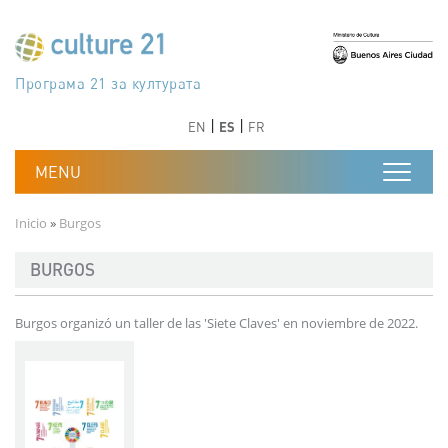
Pasar al contenido principal
Програма 21 за културата
Agenda 21 de la cultura
Agjenda 21 për kulturë
Agenda 21 van cultuur
Agenda 21 for culture
Kulturaren Agenda 21
Agenda 21 de la culture
Axenda 21 da cultura
Agenda 21 für Kultur
Agenda 21 della cultura
文化のためのアジェンダ21
Agenda 21 dla kultury
Agenda 21 da cultura
Повестка дня 21 для культуры
Agenda 21 za kulturu
Agenda 21 de la cultura
Agenda 21 för kulturen
Kültür için Gündem 21
Порядок денний 21 для культури
جدول أعمال القرن 21 للثقافة
دستورکار 21 برای فرهنگ
Anterior
Siguiente
Anterior
Siguiente
EN
ES
FR
Ruta de navegación
Inicio
Burgos
BURGOS
Burgos organizó un taller de las 'Siete Claves' en noviembre de 2022.