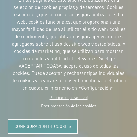
selección de cookies propias y de terceros: Cookies
esenciales, que son necesarias para utilizar el sitio
web; cookies funcionales, que proporcionan una
mayor facilidad de uso al utilizar el sitio web; cookies
IDENTIDAD CORPORATIVA
de rendimiento, que utilizamos para generar datos
Descargue
los logotipos
agregados sobre el uso del sitio web y estadísticas; y
y el manual
cookies de marketing, que se utilizan para mostrar
CONTACTO
contenidos y publicidad relevantes. Si elige
Carrer Avinyó, 15
08002 Barcelona
«ACEPTAR TODAS», acepta el uso de todas las
culture@uclg.org
cookies. Puede aceptar y rechazar tipos individuales
NEWSLETTER
de cookies y revocar su consentimiento para el futuro
en cualquier momento en «Configuración».
Politica de privacidad
Documentación de las cookies
CONFIGURACIÓN DE COOKIES