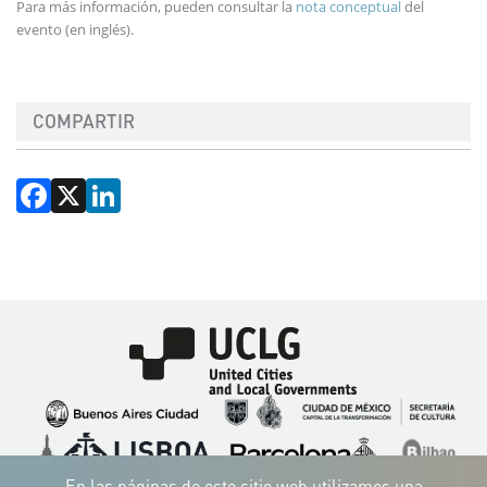
Para más información, pueden consultar la
nota conceptual
del
evento (en inglés).
COMPARTIR
Facebook
X
LinkedIn
Imagen
Imagen
Imagen
Imagen
Imagen
Imagen
Imagen
Imagen
Imagen
Imagen
En las páginas de este sitio web utilizamos una