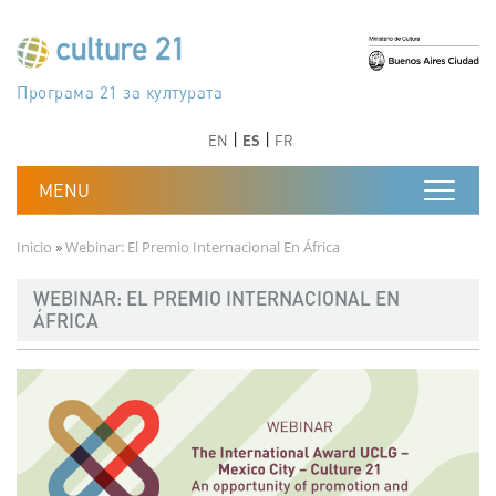
Pasar al contenido principal
Програма 21 за културата
Agenda 21 de la cultura
Agjenda 21 për kulturë
Agenda 21 van cultuur
Agenda 21 for culture
Kulturaren Agenda 21
Agenda 21 de la culture
Axenda 21 da cultura
Agenda 21 für Kultur
Agenda 21 della cultura
文化のためのアジェンダ21
Agenda 21 dla kultury
Agenda 21 da cultura
Повестка дня 21 для культуры
Agenda 21 za kulturu
Agenda 21 de la cultura
Agenda 21 för kulturen
Kültür için Gündem 21
Порядок денний 21 для культури
جدول أعمال القرن 21 للثقافة
دستورکار 21 برای فرهنگ
Anterior
Siguiente
Anterior
Siguiente
EN
ES
FR
Ruta de navegación
Inicio
Webinar: El Premio Internacional En África
WEBINAR: EL PREMIO INTERNACIONAL EN
ÁFRICA