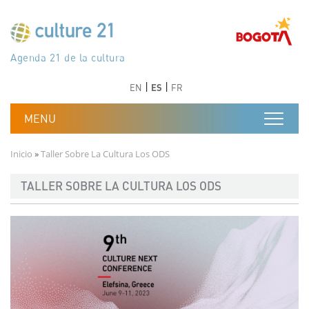
Pasar al contenido principal
Програма 21 за културата
Agenda 21 de la cultura
Agjenda 21 për kulturë
Agenda 21 van cultuur
Agenda 21 for culture
Kulturaren Agenda 21
Agenda 21 de la culture
Axenda 21 da cultura
Agenda 21 für Kultur
Agenda 21 della cultura
文化のためのアジェンダ21
Agenda 21 dla kultury
Agenda 21 da cultura
Повестка дня 21 для культуры
Agenda 21 za kulturu
Agenda 21 de la cultura
Agenda 21 för kulturen
Kültür için Gündem 21
Порядок денний 21 для культури
جدول أعمال القرن 21 للثقافة
دستورکار 21 برای فرهنگ
Anterior
Siguiente
Anterior
Siguiente
EN
ES
FR
Ruta de navegación
Inicio
Taller Sobre La Cultura Los ODS
TALLER SOBRE LA CULTURA LOS ODS