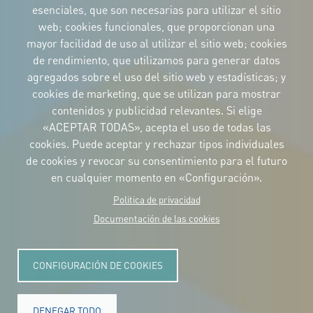
esenciales, que son necesarias para utilizar el sitio
web; cookies funcionales, que proporcionan una
mayor facilidad de uso al utilizar el sitio web; cookies
IDENTIDAD CORPORATIVA
Descargue
de rendimiento, que utilizamos para generar datos
los logotipos
agregados sobre el uso del sitio web y estadísticas; y
y el manual
cookies de marketing, que se utilizan para mostrar
CONTACTO
Carrer Avinyó, 15
contenidos y publicidad relevantes. Si elige
08002 Barcelona
culture@uclg.org
«ACEPTAR TODAS», acepta el uso de todas las
NEWSLETTER
cookies. Puede aceptar y rechazar tipos individuales
de cookies y revocar su consentimiento para el futuro
en cualquier momento en «Configuración».
Politica de privacidad
Documentación de las cookies
CONFIGURACIÓN DE COOKIES
DENEGAR TODO