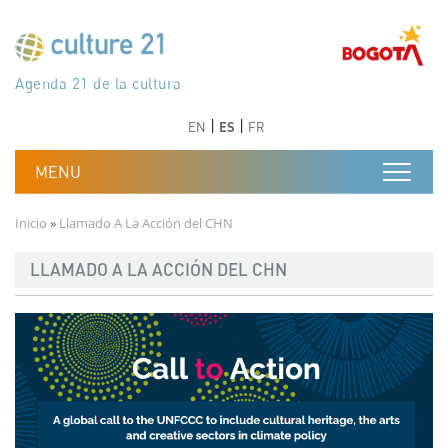
Pasar al contenido principal
Програма 21 за културата
Agenda 21 de la cultura
Agjenda 21 për kulturë
Agenda 21 van cultuur
Agenda 21 for culture
Kulturaren Agenda 21
Agenda 21 de la culture
Axenda 21 da cultura
Agenda 21 für Kultur
Agenda 21 della cultura
文化のためのアジェンダ21
Agenda 21 dla kultury
Agenda 21 da cultura
Повестка дня 21 для культуры
Agenda 21 za kulturu
Agenda 21 de la cultura
Agenda 21 för kulturen
Kültür için Gündem 21
Порядок денний 21 для культури
جدول أعمال القرن 21 للثقافة
دستورکار 21 برای فرهنگ
Anterior
Siguiente
Anterior
Siguiente
EN
ES
FR
Ruta de navegación
Inicio
Llamado A La Acción del CHN
LLAMADO A LA ACCIÓN DEL CHN