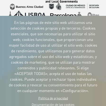
Imagen
Imagen
Imagen
Imagen
Imagen
Imagen
Imagen
Imagen
Imagen
En las páginas de este sitio web utilizamos una
selección de cookies propias y de terceros: Cookies
esenciales, que son necesarias para utilizar el sitio
web; cookies funcionales, que proporcionan una
mayor facilidad de uso al utilizar el sitio web; cookies
IDENTIDAD CORPORATIVA
de rendimiento, que utilizamos para generar datos
Descargue
los logotipos
agregados sobre el uso del sitio web y estadísticas; y
y el manual
cookies de marketing, que se utilizan para mostrar
CONTACTO
contenidos y publicidad relevantes. Si elige
Carrer Avinyó, 15
08002 Barcelona
«ACEPTAR TODAS», acepta el uso de todas las
culture@uclg.org
cookies. Puede aceptar y rechazar tipos individuales
NEWSLETTER
de cookies y revocar su consentimiento para el futuro
en cualquier momento en «Configuración».
Politica de privacidad
Documentación de las cookies