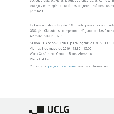
sociedad civil,
activistas, jóvenes defensores, así como la in
trabajo y estrategias de acciones conjuntas, así como anim
para los ODS.
La Comisión de cultura de CGLU participará en este importa
ODS: ¡las Ciudades se comprometen!" junto con las Ciudade
Alemana para la UNESCO.
Sesión La Acción Cultural para lograr los ODS: las C
Viernes 3 de mayo de 2019 - 13.30h-15.00h
World Conference Center - Bonn, Alemania
Rhine Lobby
programa en línea
Consultar el
para más información.
Imagen