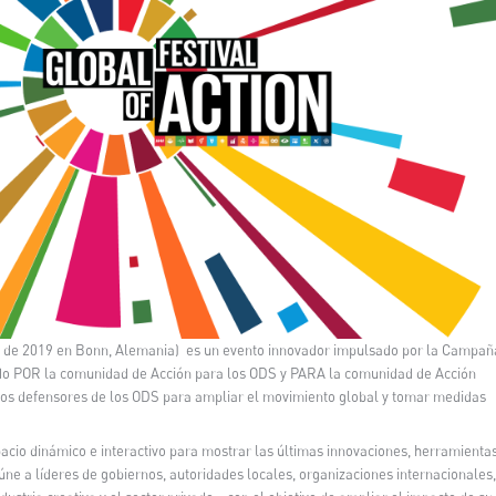
 de 2019 en Bonn, Alemania)
es un evento innovador impulsado por la Campañ
o POR la comunidad de Acción para los ODS y PARA la comunidad de Acción
los defensores de los ODS
para ampliar el movimiento global y
tomar medidas
acio dinámico e interactivo para mostrar las últimas innovaciones, herramienta
úne a
líderes de gobiernos, autoridades locales, organizaciones internacionales,