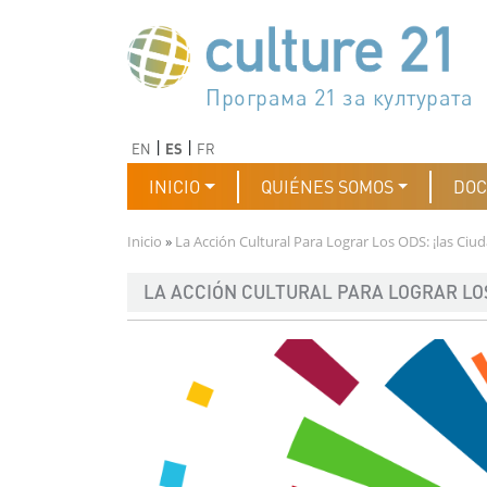
Pasar al contenido principal
Програма 21 за културата
Agenda 21 de la cultura
Agjenda 21 për kulturë
Agenda 21 van cultuur
Agenda 21 for culture
Kulturaren Agenda 21
Agenda 21 de la culture
Axenda 21 da cultura
Agenda 21 für Kultur
Agenda 21 della cultura
文化のためのアジェンダ21
Agenda 21 dla kultury
Agenda 21 da cultura
Повестка дня 21 для культ
Agenda 21 za kulturu
Agenda 21 de la cultura
Agenda 21 för kulturen
Kültür için Gündem 21
Порядок денний 21 для ку
جدول أعمال القرن 21 للثقافة
دستورکار 21 برای فرهنگ
Anterior
Siguiente
EN
ES
FR
Navegación principal
INICIO
QUIÉNES SOMOS
DO
Ruta de navegación
Inicio
La Acción Cultural Para Lograr Los ODS: ¡las C
LA ACCIÓN CULTURAL PARA LOGRAR LO