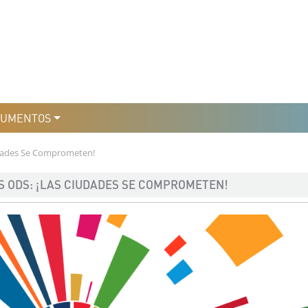
уры
льтури
CUMENTOS
iudades Se Comprometen!
S ODS: ¡LAS CIUDADES SE COMPROMETEN!