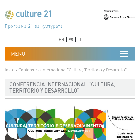
Pasar al contenido principal
Програма 21 за културата
Agenda 21 de la cultura
Agjenda 21 për kulturë
Agenda 21 van cultuur
Agenda 21 for culture
Kulturaren Agenda 21
Agenda 21 de la culture
Axenda 21 da cultura
Agenda 21 für Kultur
Agenda 21 della cultura
文化のためのアジェンダ21
Agenda 21 dla kultury
Agenda 21 da cultura
Повестка дня 21 для культуры
Agenda 21 za kulturu
Agenda 21 de la cultura
Agenda 21 för kulturen
Kültür için Gündem 21
Порядок денний 21 для культури
جدول أعمال القرن 21 للثقافة
دستورکار 21 برای فرهنگ
Anterior
Siguiente
Anterior
Siguiente
EN
ES
FR
Ruta de navegación
Inicio
Conferencia Internacional "Cultura, Territorio y Desarrollo"
CONFERENCIA INTERNACIONAL "CULTURA,
TERRITORIO Y DESARROLLO"