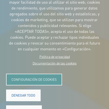
mayor facilidad de uso al utilizar el sitio web; cookies
IDENTIDAD CORPORATIVA
de rendimiento, que utilizamos para generar datos
Descargue
los logotipos
agregados sobre el uso del sitio web y estadísticas; y
y el manual
cookies de marketing, que se utilizan para mostrar
CONTACTO
contenidos y publicidad relevantes. Si elige
Carrer Avinyó, 15
08002 Barcelona
«ACEPTAR TODAS», acepta el uso de todas las
culture@uclg.org
cookies. Puede aceptar y rechazar tipos individuales
NEWSLETTER
de cookies y revocar su consentimiento para el futuro
en cualquier momento en «Configuración».
Politica de privacidad
Documentación de las cookies
CONFIGURACIÓN DE COOKIES
DENEGAR TODO
© Copyright 2025. Todos los derechos reservados.