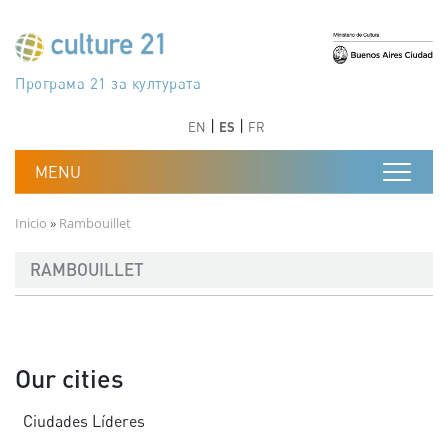
Pasar al contenido principal
Програма 21 за културата
Agenda 21 de la cultura
Agjenda 21 për kulturë
Agenda 21 van cultuur
Agenda 21 for culture
Kulturaren Agenda 21
Agenda 21 de la culture
Axenda 21 da cultura
Agenda 21 für Kultur
Agenda 21 della cultura
文化のためのアジェンダ21
Agenda 21 dla kultury
Agenda 21 da cultura
Повестка дня 21 для культуры
Agenda 21 za kulturu
Agenda 21 de la cultura
Agenda 21 för kulturen
Kültür için Gündem 21
Порядок денний 21 для культури
جدول أعمال القرن 21 للثقافة
دستورکار 21 برای فرهنگ
Anterior
Siguiente
Anterior
Siguiente
EN
ES
FR
Ruta de navegación
Inicio
Rambouillet
RAMBOUILLET
Our cities
Ciudades Líderes