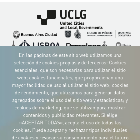
Imagen
Imagen
Imagen
Imagen
Imagen
Imagen
Imagen
Imagen
Imagen
Imagen
En las páginas de este sitio web utilizamos una
selección de cookies propias y de terceros: Cookies
esenciales, que son necesarias para utilizar el sitio
web; cookies funcionales, que proporcionan una
mayor facilidad de uso al utilizar el sitio web; cookies
IDENTIDAD CORPORATIVA
de rendimiento, que utilizamos para generar datos
Descargue
los logotipos
agregados sobre el uso del sitio web y estadísticas; y
y el manual
cookies de marketing, que se utilizan para mostrar
CONTACTO
contenidos y publicidad relevantes. Si elige
Carrer Avinyó, 15
08002 Barcelona
«ACEPTAR TODAS», acepta el uso de todas las
culture@uclg.org
cookies. Puede aceptar y rechazar tipos individuales
NEWSLETTER
de cookies y revocar su consentimiento para el futuro