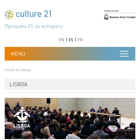
Pasar al contenido principal
Програма 21 за културата
Agenda 21 de la cultura
Agjenda 21 për kulturë
Agenda 21 van cultuur
Agenda 21 for culture
Kulturaren Agenda 21
Agenda 21 de la culture
Axenda 21 da cultura
Agenda 21 für Kultur
Agenda 21 della cultura
文化のためのアジェンダ21
Agenda 21 dla kultury
Agenda 21 da cultura
Повестка дня 21 для культуры
Agenda 21 za kulturu
Agenda 21 de la cultura
Agenda 21 för kulturen
Kültür için Gündem 21
Порядок денний 21 для культури
جدول أعمال القرن 21 للثقافة
دستورکار 21 برای فرهنگ
Anterior
Siguiente
Anterior
Siguiente
EN
ES
FR
Ruta de navegación
Inicio
Lisboa
LISBOA
Imagen