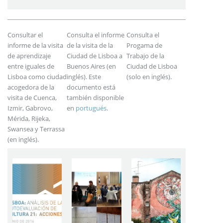
Consultar el
Consulta el informe
Consulta el
informe de la visita
de la visita de la
Progama de
de aprendizaje
Ciudad de Lisboa a
Trabajo de la
entre iguales de
Buenos Aires (en
Ciudad de Lisboa
Lisboa como ciudad
inglés). Este
(solo en inglés).
acogedora de la
documento está
visita de Cuenca,
también disponible
Izmir, Gabrovo,
en
portugués
.
Mérida, Rijeka,
Swansea y Terrassa
(en inglés).