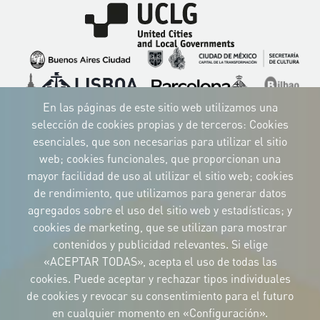
Imagen
Imagen
Imagen
Imagen
Imagen
Imagen
Imagen
Imagen
Imagen
Imagen
En las páginas de este sitio web utilizamos una
selección de cookies propias y de terceros: Cookies
esenciales, que son necesarias para utilizar el sitio
web; cookies funcionales, que proporcionan una
mayor facilidad de uso al utilizar el sitio web; cookies
IDENTIDAD CORPORATIVA
de rendimiento, que utilizamos para generar datos
Descargue
los logotipos
agregados sobre el uso del sitio web y estadísticas; y
y el manual
cookies de marketing, que se utilizan para mostrar
CONTACTO
contenidos y publicidad relevantes. Si elige
Carrer Avinyó, 15
08002 Barcelona
«ACEPTAR TODAS», acepta el uso de todas las
culture@uclg.org
cookies. Puede aceptar y rechazar tipos individuales
NEWSLETTER
de cookies y revocar su consentimiento para el futuro
en cualquier momento en «Configuración».