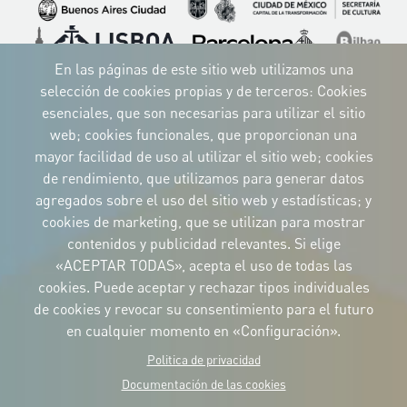
Imagen
Imagen
Imagen
Imagen
Imagen
Imagen
Imagen
Imagen
Imagen
En las páginas de este sitio web utilizamos una
selección de cookies propias y de terceros: Cookies
esenciales, que son necesarias para utilizar el sitio
web; cookies funcionales, que proporcionan una
mayor facilidad de uso al utilizar el sitio web; cookies
IDENTIDAD CORPORATIVA
de rendimiento, que utilizamos para generar datos
Descargue
los logotipos
agregados sobre el uso del sitio web y estadísticas; y
y el manual
cookies de marketing, que se utilizan para mostrar
CONTACTO
contenidos y publicidad relevantes. Si elige
Carrer Avinyó, 15
08002 Barcelona
«ACEPTAR TODAS», acepta el uso de todas las
culture@uclg.org
cookies. Puede aceptar y rechazar tipos individuales
NEWSLETTER
de cookies y revocar su consentimiento para el futuro
en cualquier momento en «Configuración».
Politica de privacidad
Documentación de las cookies