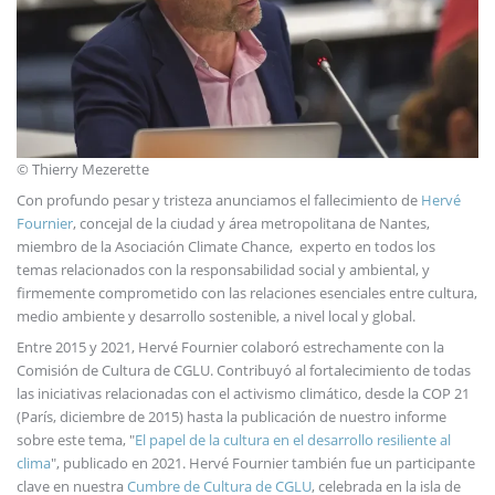
© Thierry Mezerette
Con profundo pesar y tristeza anunciamos el fallecimiento de
Hervé
Fournier
, concejal de la ciudad y área metropolitana de Nantes,
miembro de la Asociación Climate Chance, experto en todos los
temas relacionados con la responsabilidad social y ambiental, y
firmemente comprometido con las relaciones esenciales entre cultura,
medio ambiente y desarrollo sostenible, a nivel local y global.
Entre 2015 y 2021, Hervé Fournier colaboró ​​estrechamente con la
Comisión de Cultura de CGLU. Contribuyó al fortalecimiento de todas
las iniciativas relacionadas con el activismo climático, desde la COP 21
(París, diciembre de 2015) hasta la publicación de nuestro informe
sobre este tema, "
El papel de la cultura en el desarrollo resiliente al
clima
", publicado en 2021. Hervé Fournier también fue un participante
clave en nuestra
Cumbre de Cultura de CGLU
, celebrada en la isla de