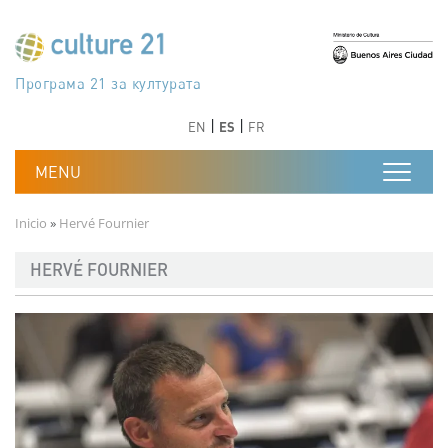
Pasar al contenido principal
Програма 21 за културата
Agenda 21 de la cultura
Agjenda 21 për kulturë
Agenda 21 van cultuur
Agenda 21 for culture
Kulturaren Agenda 21
Agenda 21 de la culture
Axenda 21 da cultura
Agenda 21 für Kultur
Agenda 21 della cultura
文化のためのアジェンダ21
Agenda 21 dla kultury
Agenda 21 da cultura
Повестка дня 21 для культуры
Agenda 21 za kulturu
Agenda 21 de la cultura
Agenda 21 för kulturen
Kültür için Gündem 21
Порядок денний 21 для культури
جدول أعمال القرن 21 للثقافة
دستورکار 21 برای فرهنگ
Anterior
Siguiente
Anterior
Siguiente
EN
ES
FR
Ruta de navegación
Inicio
Hervé Fournier
HERVÉ FOURNIER